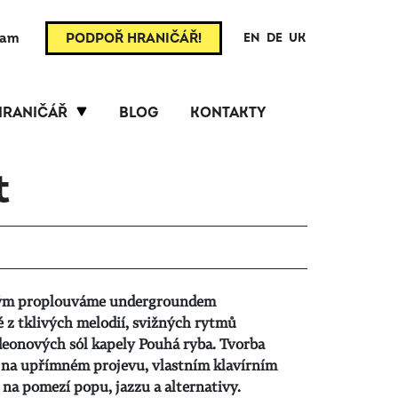
ram
PODPOŘ HRANIČÁŘ!
EN
DE
UK
HRANIČÁŘ
BLOG
KONTAKTY
t
terým proplouváme undergroundem
 z tklivých melodií, svižných rytmů
eonových sól kapely Pouhá ryba. Tvorba
 na upřímném projevu, vlastním klavírním
na pomezí popu, jazzu a alternativy.