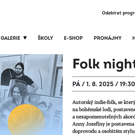
Odebírat prog
GALERIE
ŠKOLY
E-SHOP
PRONÁJMY
Folk nigh
PÁ / 1. 8. 2025 / 19:30
Autorský indie-folk, se k
na bohémské lodi, postavené
a nezapomenutelných akord
Anny Jozefíny je postavena
doprovodu a osobitém stylu 