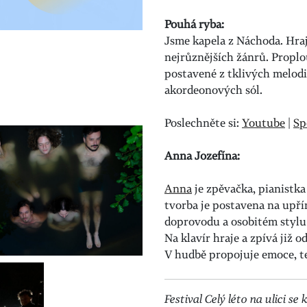
Pouhá ryba:
Jsme kapela z Náchoda. Hraj
nejrůznějších žánrů. Prop
postavené z tklivých melod
akordeonových sól.
Poslechněte si:
Youtube
|
Sp
Anna Jozefína:
Anna
je zpěvačka, pianistka
tvorba je postavena na upř
doprovodu a osobitém stylu 
Na klavír hraje a zpívá již o
V hudbě propojuje emoce, tex
Festival Celý léto na ulici 