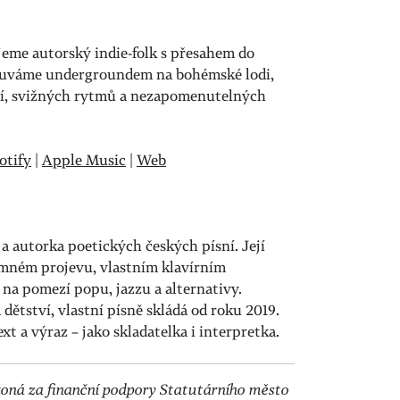
eme autorský indie-folk s přesahem do
louváme undergroundem na bohémské lodi,
ií, svižných rytmů a nezapomenutelných
otify
|
Apple Music
|
Web
 a autorka poetických českých písní. Její
ímném projevu, vlastním klavírním
na pomezí popu, jazzu a alternativy.
d dětství, vlastní písně skládá od roku 2019.
t a výraz – jako skladatelka i interpretka.
se koná za finanční podpory Statutárního město