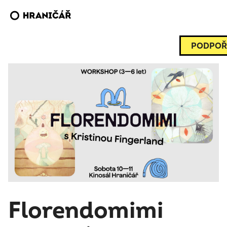
PODPOŘ
Florendomimi