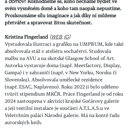
a
domov
? Rozhodneme se, koho necháme bydlet ve
svém vysněném domě a koho tam naopak nepustíme.
Prozkoumáme sílu imaginace a jak díky ní můžeme
přetvářet a spravovat žitou skutečnost.
Kristina Fingerland
(
WEB
,
IG
)
Vystudovala ilustraci a grafiku na UMPRUM, kde také
absolvovala stáž v ateliéru sochařství. Studovala
malbu na AVU a na skotské Glasgow School of Art.
Autorka vystavuje doma (např. Meetfactory, Display,
Gampa) i v zahraničí (např. v New Yorku, Norsku či
Slovensku). Absolvovala umělecké rezidence
(např. ESAC, Naplaveno). Roku 2022 jí bylo uděleno
tvůrčí stipendium MKČR. Práce Fingerland je od roku
2024 zastoupena v akvizici krajské Gočárovy galerie
a její textilní instalace je součástí A.T.L.A.S.u ve
Veletržním paláci Národní galerie. Má na kontě řadu
autorských knih.