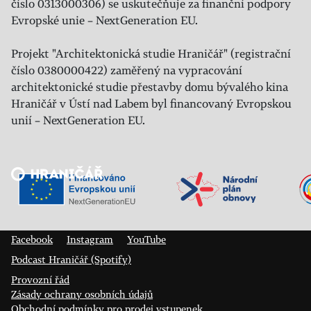
číslo 0313000306) se uskutečňuje za finanční podpory
Evropské unie – NextGeneration EU.
Projekt "Architektonická studie Hraničář" (registrační
číslo 0380000422) zaměřený na vypracování
architektonické studie přestavby domu bývalého kina
Hraničář v Ústí nad Labem byl financovaný Evropskou
unií – NextGeneration EU.
Veřejný sál Hraničář, spolek
Prokopa Diviše 1812/7
400 01 Ústí nad Labem
Facebook
Instagram
YouTube
Podcast Hraničář (Spotify)
Provozní řád
Zásady ochrany osobních údajů
Obchodní podmínky pro prodej vstupenek