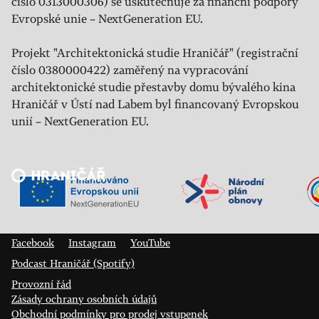
číslo 0313000306) se uskutečňuje za finanční podpory
Evropské unie – NextGeneration EU.
Projekt "Architektonická studie Hraničář" (registrační
číslo 0380000422) zaměřený na vypracování
architektonické studie přestavby domu bývalého kina
Hraničář v Ústí nad Labem byl financovaný Evropskou
unií – NextGeneration EU.
Veřejný sál Hraničář, spolek
Prokopa Diviše 1812/7
400 01 Ústí nad Labem
Facebook
Instagram
YouTube
Podcast Hraničář (Spotify)
Provozní řád
Zásady ochrany osobních údajů
Obchodní podmínky pro prodej vstupenek