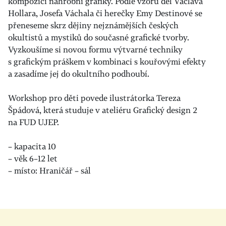
kompozici náhrobní grafiky. Podle vzorů děl Václava
Hollara, Josefa Váchala či herečky Emy Destinové se
přeneseme skrz dějiny nejznámějších českých
okultistů a mystiků do současné grafické tvorby.
Vyzkoušíme si novou formu výtvarné techniky
s grafickým práškem v kombinaci s kouřovými efekty
a zasadíme jej do okultního podhoubí.
Workshop pro děti povede ilustrátorka Tereza
Špádová, která studuje v ateliéru Grafický design 2
na FUD UJEP.
– kapacita 10
– věk 6–12 let
– místo: Hraničář – sál