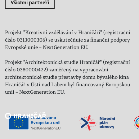
Všichni partneři
Projekt "Kreativní vzdělávání v Hraničáři" (registrační
číslo 0313000306) se uskutečňuje za finanční podpory
Evropské unie – NextGeneration EU.
Projekt "Architektonická studie Hraničář" (registrační
číslo 0380000422) zaměřený na vypracování
architektonické studie přestavby domu bývalého kina
Hraničář v Ústí nad Labem byl financovaný Evropskou
unií – NextGeneration EU.
Veřejný sál Hraničář, spolek
Prokopa Diviše 1812/7
400 01 Ústí nad Labem