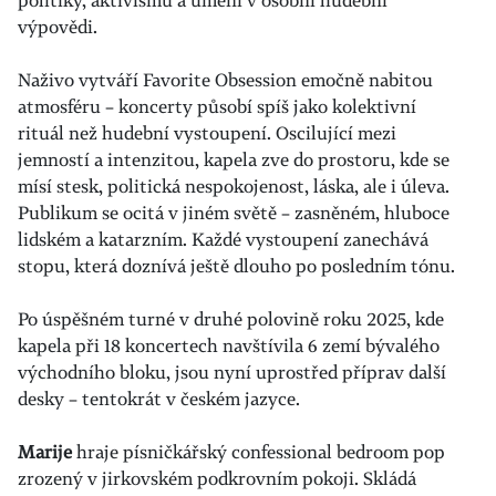
politiky, aktivismu a umění v osobní
hudební
výpovědi.
Naživo vytváří Favorite Obsession emočně nabitou
atmosféru – koncerty působí spíš jako
kolektivní
rituál než hudební vystoupení. Oscilující mezi
jemností a intenzitou, kapela zve do
prostoru, kde se
mísí stesk, politická nespokojenost, láska, ale i úleva.
Publikum se ocitá v
jiném světě – zasněném, hluboce
lidském a katarzním. Každé vystoupení zanechává
stopu,
která doznívá ještě dlouho po posledním tónu.
Po úspěšném turné v druhé polovině roku 2025, kde
kapela při 18 koncertech navštívila 6
zemí bývalého
východního bloku, jsou nyní uprostřed příprav další
desky – tentokrát v
českém jazyce.
Marije
hraje písničkářský confessional bedroom pop
zrozený v jirkovském podkrovním pokoji. Skládá