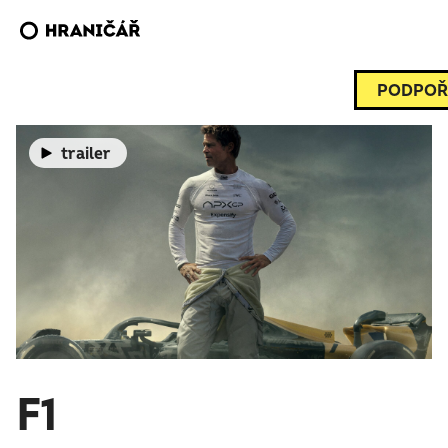
PODPOŘ
trailer
F1