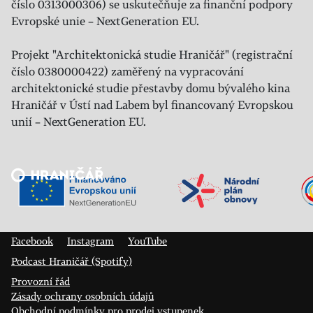
číslo 0313000306) se uskutečňuje za finanční podpory
Evropské unie – NextGeneration EU.
Projekt "Architektonická studie Hraničář" (registrační
číslo 0380000422) zaměřený na vypracování
architektonické studie přestavby domu bývalého kina
Hraničář v Ústí nad Labem byl financovaný Evropskou
unií – NextGeneration EU.
Veřejný sál Hraničář, spolek
Prokopa Diviše 1812/7
400 01 Ústí nad Labem
Facebook
Instagram
YouTube
Podcast Hraničář (Spotify)
Provozní řád
Zásady ochrany osobních údajů
Obchodní podmínky pro prodej vstupenek