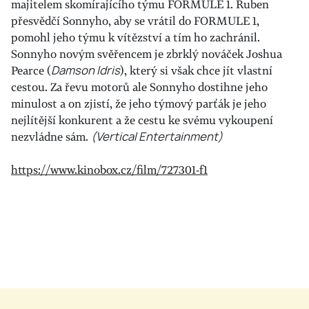
majitelem skomírajícího týmu FORMULE 1. Ruben
přesvědčí Sonnyho, aby se vrátil do FORMULE 1,
pomohl jeho týmu k vítězství a tím ho zachránil.
Sonnyho novým svěřencem je zbrklý nováček Joshua
Pearce (
Damson Idris
), který si však chce jít vlastní
cestou. Za řevu motorů ale Sonnyho dostihne jeho
minulost a on zjistí, že jeho týmový parťák je jeho
nejlítější konkurent a že cestu ke svému vykoupení
nezvládne sám.
(Vertical Entertainment)
https://www.kinobox.cz/film/727301-f1