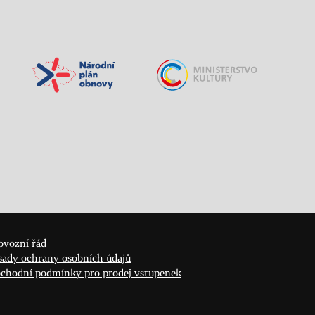
ovozní řád
sady ochrany osobních údajů
chodní podmínky pro prodej vstupenek