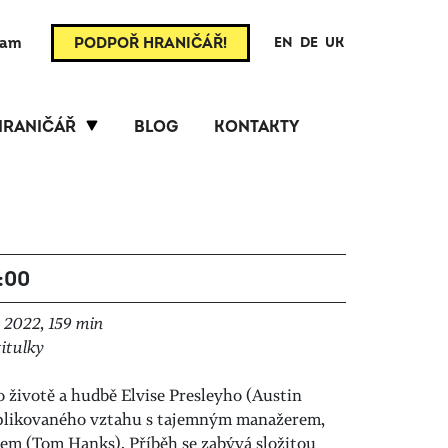
ram
PODPOŘ HRANIČÁŘ!
EN
DE
UK
HRANIČÁŘ
BLOG
KONTAKTY
0:00
 2022, 159 min
itulky
 životě a hudbě Elvise Presleyho (Austin
mplikovaného vztahu s tajemným manažerem,
m (Tom Hanks). Příběh se zabývá složitou