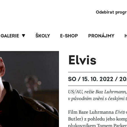
Odebírat prog
GALERIE
ŠKOLY
E-SHOP
PRONÁJMY
Elvis
SO / 15. 10. 2022 / 2
US/AU, režie Baz Luhrmann,
v původním znění s českými t
Film Baze Luhrmanna
Elvis
o
Butler) z pohledu jeho ko
plukovníkem Tomem Parkere