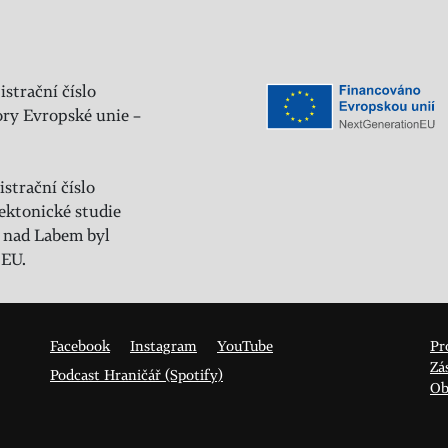
istrační číslo
ry Evropské unie –
strační číslo
ektonické studie
 nad Labem byl
 EU.
Facebook
Instagram
YouTube
Pr
Zá
Podcast Hraničář (Spotify)
Ob