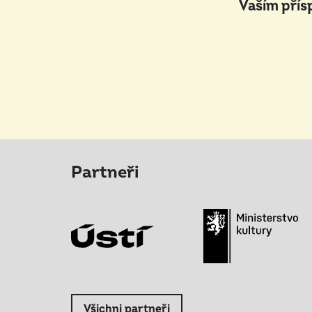
Vaším přís
Partneři
Všichni partneři