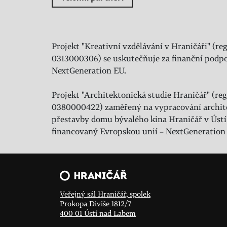
Projekt "Kreativní vzdělávání v Hraničáři" (reg
0313000306) se uskutečňuje za finanční podpo
NextGeneration EU.
Projekt "Architektonická studie Hraničář" (regi
0380000422) zaměřený na vypracování archit
přestavby domu bývalého kina Hraničář v Ústí
financovaný Evropskou unií – NextGeneration
Veřejný sál Hraničář, spolek
Prokopa Diviše 1812/7
400 01 Ústí nad Labem