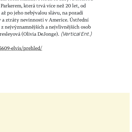
arkerem, která trvá více než 20 let, od
 až po jeho nebývalou slávu, na pozadí
ny a ztráty nevinnosti v Americe. Ústřední
a z nejvýznamnějších a nejvlivnějších osob
 Presleyová (Olivia DeJonge).
(Vertical Ent.)
5609-elvis/prehled/