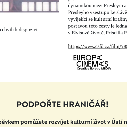
dynamikou mezi Presleym a P
Presleyho vzestupu ke slávě
vyvíjející se kulturní kraji
postavou této cesty je jedn
chvíli k dispozici.
v Elvisově životě, Priscilla
https://www.csfd.cz/film/78
PODPOŘTE HRANIČÁŘ!
pěvkem pomůžete rozvíjet kulturní život v Ústí 