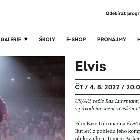
Odebírat prog
GALERIE
ŠKOLY
E-SHOP
PRONÁJMY
Elvis
ČT / 4. 8. 2022 / 20:
US/AU, režie Baz Luhrmann,
v původním znění s českými t
Film Baze Luhrmanna
Elvis
o
Butler) z pohledu jeho ko
plukovníkem Tomem Parkere