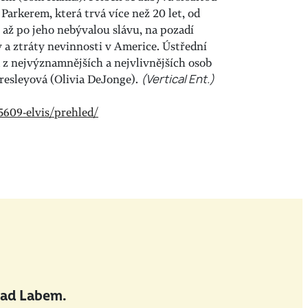
arkerem, která trvá více než 20 let, od
 až po jeho nebývalou slávu, na pozadí
ny a ztráty nevinnosti v Americe. Ústřední
a z nejvýznamnějších a nejvlivnějších osob
 Presleyová (Olivia DeJonge).
(Vertical Ent.)
5609-elvis/prehled/
nad Labem.