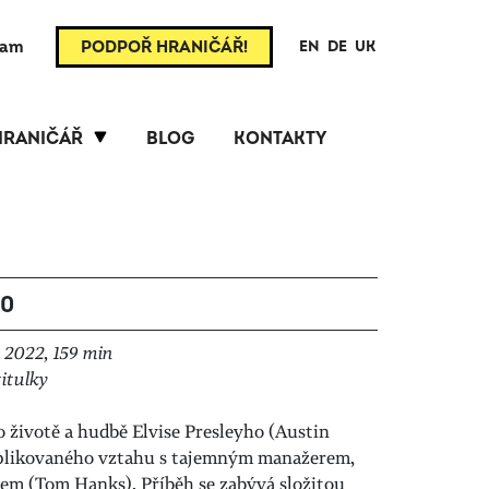
ram
PODPOŘ HRANIČÁŘ!
EN
DE
UK
HRANIČÁŘ
BLOG
KONTAKTY
00
 2022, 159 min
itulky
 životě a hudbě Elvise Presleyho (Austin
mplikovaného vztahu s tajemným manažerem,
m (Tom Hanks). Příběh se zabývá složitou