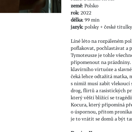
země
: Polsko
rok
: 2022
délka
: 99 min
jazyk
: polsky + české titulk
Líné léto na rozpáleném pols
poflakovat, pochlastávat a
Tymoteusze je tohle všechno
připomenout na prázdniny. 
klavírního virtuóze a slavn
čeká lehce odtažitá matka, m
s nimiž musí zabít vlekoucí
drog, flirtů a rasistických 
který věští blížící se tragédi
Kocura, který připomíná př
o úspornou, přitom pronika
je to vrátit se domů a být t