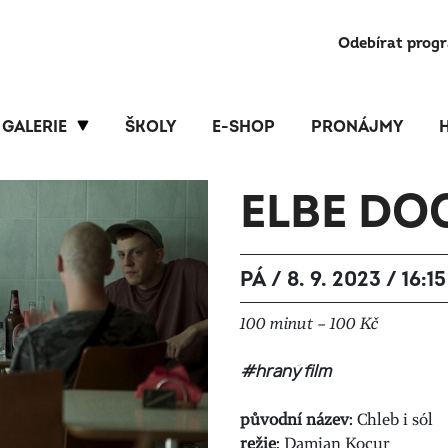
Odebírat prog
GALERIE
ŠKOLY
E-SHOP
PRONÁJMY
ELBE DOC
PÁ / 8. 9. 2023 / 16:15
100 minut – 100 Kč
#hraný film
původní název
: Chleb i sól
režie
: Damian Kocur