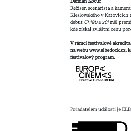
Damian Kocur
Režisér, scenárista a kamer
Kieslowského v Katovicích a
debut
Chléb a sůl
měl premi
kde získal zvláštní cenu por
V rámci festivalové akredit
na webu
www.elbedock.cz
, 
festivalový program.
Pořadatelem události je EL