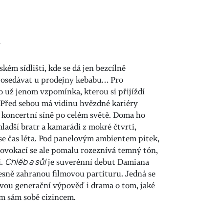
y
kém sídlišti, kde se dá jen bezcílně
 posedávat u prodejny kebabu… Pro
 už jenom vzpomínka, kterou si přijíždí
Před sebou má vidinu hvězdné kariéry
é koncertní síně po celém světě. Doma ho
ladší bratr a kamarádi z mokré čtvrti,
 se čas léta. Pod panelovým ambientem pitek,
provokací se ale pomalu rozeznívá temný tón,
i.
Chléb a sůl
je suverénní debut Damiana
esně zahranou filmovou partituru. Jedná se
vou generační výpověď i drama o tom, jaké
am sám sobě cizincem.