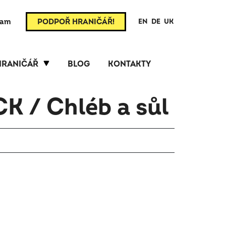
ram
PODPOŘ HRANIČÁŘ!
EN
DE
UK
HRANIČÁŘ
BLOG
KONTAKTY
K / Chléb a sůl