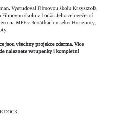
aman. Vystudoval Filmovou školu Krzysztofa
 Filmovou školu v Lodži. Jeho celovečerní
éru na MFF v Benátkách v sekci Horizonty,
oty.
ace jsou všechny projekce zdarma. Více
kde naleznete vstupenky i kompletní
BE DOCK.