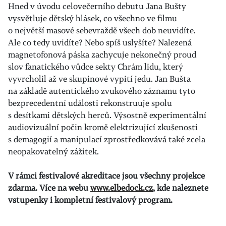
Hned v úvodu celovečerního debutu Jana Bušty
vysvětluje dětský hlásek, co všechno ve filmu
o největší masové sebevraždě všech dob neuvidíte.
Ale co tedy uvidíte? Nebo spíš uslyšíte? Nalezená
magnetofonová páska zachycuje nekonečný proud
slov fanatického vůdce sekty Chrám lidu, který
vyvrcholil až ve skupinové vypití jedu. Jan Bušta
na základě autentického zvukového záznamu tyto
bezprecedentní události rekonstruuje spolu
s desítkami dětských herců. Výsostně experimentální
audiovizuální počin kromě elektrizující zkušenosti
s demagogií a manipulací zprostředkovává také zcela
neopakovatelný zážitek.
V rámci festivalové akreditace jsou všechny projekce
zdarma. Více na webu
www.elbedock.cz
, kde naleznete
vstupenky i kompletní festivalový program.