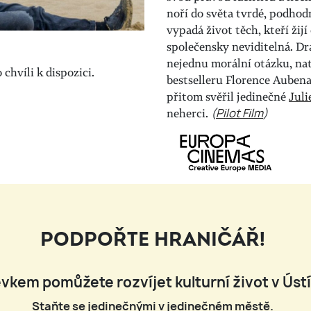
noří do světa tvrdé, podhod
vypadá život těch, kteří žijí
společensky neviditelná. Dra
nejednu morální otázku, na
chvíli k dispozici.
bestselleru Florence Aubena
přitom svěřil jedinečné
Juli
neherci.
(
Pilot Film
)
PODPOŘTE HRANIČÁŘ!
vkem pomůžete rozvíjet kulturní život v Úst
Staňte se jedinečnými v jedinečném městě.