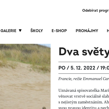
Odebírat prog
GALERIE
ŠKOLY
E-SHOP
PRONÁJMY
Dva svět
PO / 5. 12. 2022 / 19:
Francie, režie Emmanuel Carr
Uznávaná spisovatelka Mar
věnovat vrstvě sociálně slab
s nejistým zaměstnáním. Aby
svou pravou identitu a nech