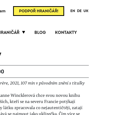
ram
PODPOŘ HRANIČÁŘ!
EN
DE
UK
HRANIČÁŘ
BLOG
KONTAKTY
y
00
ère, 2021, 107 min v původním znění s titulky
ianne Wincklerová chce svou novou knihu
ších, kteří se na severu Francie potýkají
 látku zpracovala co nejautentičtěji, zatají
ává se najmout jako uklízečka. Čím více se