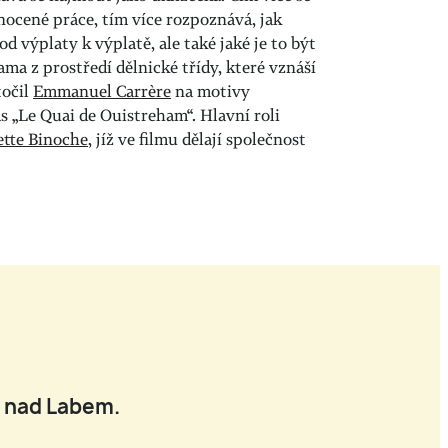
nocené práce, tím více rozpoznává, jak
 od výplaty k výplatě, ale také jaké je to být
ma z prostředí dělnické třídy, které vznáší
točil
Emmanuel Carrère
na motivy
s „Le Quai de Ouistreham“. Hlavní roli
ette Binoche
, jíž ve filmu dělají společnost
í nad Labem.