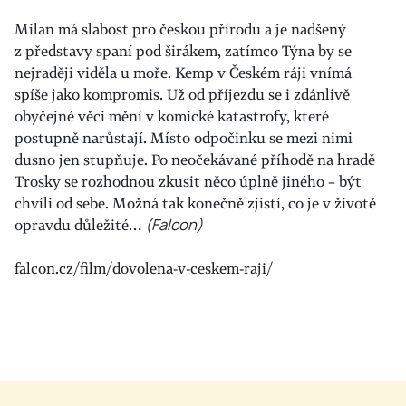
Milan má slabost pro českou přírodu a je nadšený
z představy spaní pod širákem, zatímco Týna by se
nejraději viděla u moře. Kemp v Českém ráji vnímá
spíše jako kompromis. Už od příjezdu se i zdánlivě
obyčejné věci mění v komické katastrofy, které
postupně narůstají. Místo odpočinku se mezi nimi
dusno jen stupňuje. Po neočekávané příhodě na hradě
Trosky se rozhodnou zkusit něco úplně jiného – být
chvíli od sebe. Možná tak konečně zjistí, co je v životě
opravdu důležité…
(Falcon)
falcon.cz/film/dovolena-v-ceskem-raji/