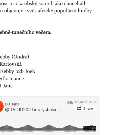
ost pro karibský sound jako dancehall
ou objevuje i svět africké populární hudby
debně-tanečního večera.
rsebby (Ondra)
 Karlovská
ersebby b2b Joek
performance
J Jana