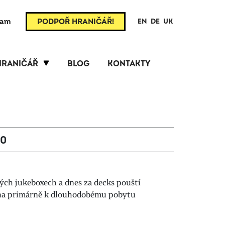
ram
PODPOŘ HRANIČÁŘ!
EN
DE
UK
HRANIČÁŘ
BLOG
KONTAKTY
40
kých jukeboxech a dnes za decks pouští
čena primárně k dlouhodobému pobytu