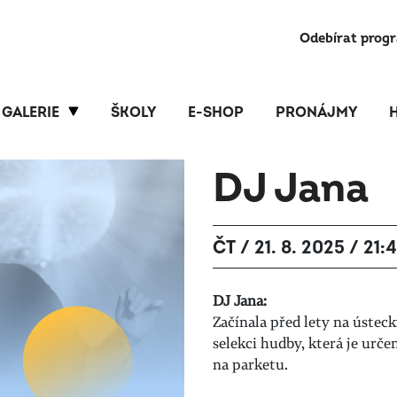
Odebírat prog
GALERIE
ŠKOLY
E-SHOP
PRONÁJMY
DJ Jana
ČT / 21. 8. 2025 / 21:
DJ Jana:
Začínala před lety na ústec
selekci hudby, která je ur
na parketu.