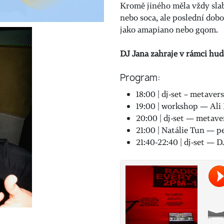
Kromě jiného měla vždy slab
nebo soca, ale poslední dob
jako amapiano nebo gqom.
DJ Jana zahraje v rámci hu
Program:
18:00 | dj-set – metave
19:00 | workshop — Ali
20:00 | dj-set — metav
21:00 | Natálie Tun — 
21:40-22:40 | dj-set — D