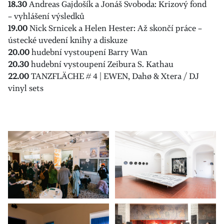
18.30
Andreas Gajdošík a Jonáš Svoboda: Krizový fond
– vyhlášení výsledků
19.00
Nick Srnicek a Helen Hester: Až skončí práce –
ústecké uvedení knihy a diskuze
20.00
hudební vystoupení Barry Wan
20.30
hudební vystoupení Zeibura S. Kathau
22.00
TANZFLÄCHE # 4 | EWEN, Dahø & Xtera / DJ
vinyl sets