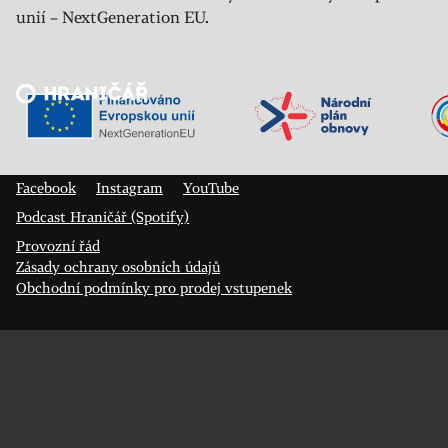
unií – NextGeneration EU.
Veřejný sál Hraničář, spolek
Prokopa Diviše 1812/7
400 01 Ústí nad Labem
Facebook
Instagram
YouTube
Podcast Hraničář (Spotify)
Provozní řád
Zásady ochrany osobních údajů
Obchodní podmínky pro prodej vstupenek