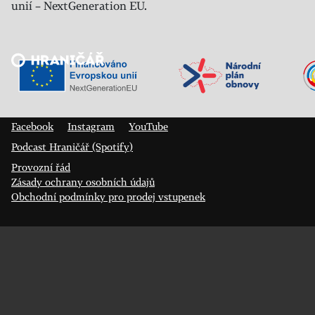
unií – NextGeneration EU.
Veřejný sál Hraničář, spolek
Prokopa Diviše 1812/7
400 01 Ústí nad Labem
Facebook
Instagram
YouTube
Podcast Hraničář (Spotify)
Provozní řád
Zásady ochrany osobních údajů
Obchodní podmínky pro prodej vstupenek