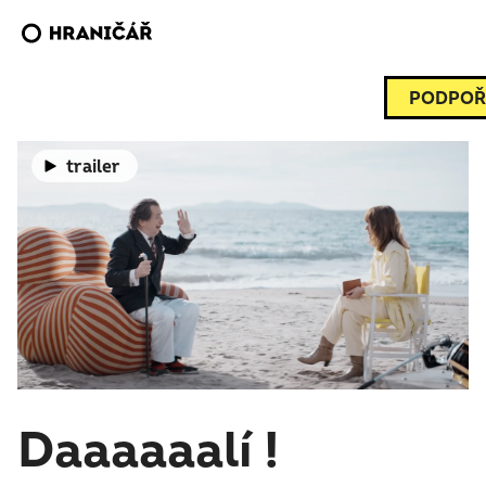
PODPOŘ
trailer
Daaaaaalí !