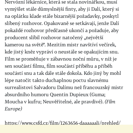
Nervózní lékárnice, která se stala novinářkou, musí
vymýšlet stále důmyslnější finty, aby ji Dalí, který si
na oplátku klade stále bizarnější požadavky, poskytl
slíbený rozhovor. Opakovaně se setkávají, jenže Dalí
pokaždé rozhovor předčasně ukončí a požaduje, aby
producent slíbil rozhovor natočený „největší
kamerou na světě“. Mezitím mistr navštíví večírek,
kde jistý kněz vypráví o neustále se opakujícím snu.
Film se proměňuje v zábavnou noční můru, v níž je
sen součástí filmu, film součástí příběhu a příběh
součástí snu a tak dále stále dokola. Kdo jiný by mohl
lépe natočit takto duchaplnou poctu slavnému
surrealistovi Salvadoru Dalímu než francouzský mistr
absurdního humoru Quentin Dupieux (Guma;
Moucha v kufru; Neuvěřitelné, ale pravdivé).
(Film
Europe)
https://www.csfd.cz/film/1263656-daaaaaali/prehled/