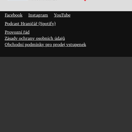
Prokopa Diviše 1812/7
400 01 Ústí nad Labem
Facebook
Instagram
YouTube
Podcast Hraničář (Spotify)
Provozní řád
Zásady ochrany osobních údajů
Obchodní podmínky pro prodej vstupenek