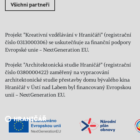
Všichni partneři
Projekt "Kreativní vzdělávání v Hraničáři" (registrační
číslo 0313000306) se uskutečňuje za finanční podpory
Evropské unie – NextGeneration EU.
Projekt "Architektonická studie Hraničář" (registrační
číslo 0380000422) zaměřený na vypracování
architektonické studie přestavby domu bývalého kina
Hraničář v Ústí nad Labem byl financovaný Evropskou
unií – NextGeneration EU.
Veřejný sál Hraničář, spolek
Prokopa Diviše 1812/7