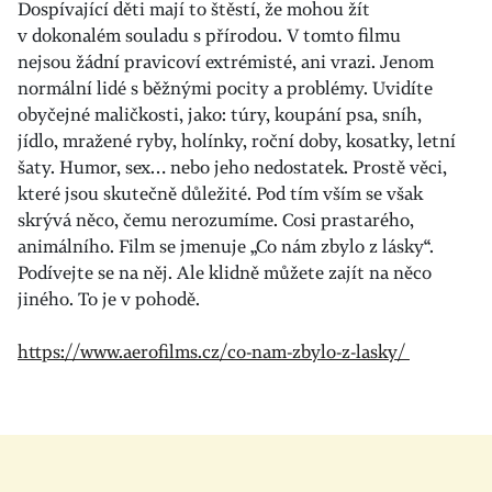
Dospívající děti mají to štěstí, že mohou žít
v dokonalém souladu s přírodou. V tomto filmu
nejsou žádní pravicoví extrémisté, ani vrazi. Jenom
normální lidé s běžnými pocity a problémy. Uvidíte
obyčejné maličkosti, jako: túry, koupání psa, sníh,
jídlo, mražené ryby, holínky, roční doby, kosatky, letní
šaty. Humor, sex… nebo jeho nedostatek. Prostě věci,
které jsou skutečně důležité. Pod tím vším se však
skrývá něco, čemu nerozumíme. Cosi prastarého,
animálního. Film se jmenuje „Co nám zbylo z lásky“.
Podívejte se na něj. Ale klidně můžete zajít na něco
jiného. To je v pohodě.
https://www.aerofilms.cz/co-nam-zbylo-z-lasky/