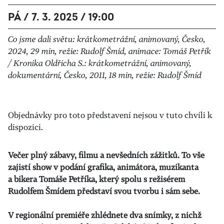
PÁ / 7. 3. 2025 / 19:00
Co jsme dali světu: krátkometrážní, animovaný, Česko,
2024, 29 min, režie: Rudolf Šmíd, animace: Tomáš Petřík
/ Kronika Oldřicha S.: krátkometrážní, animovaný,
dokumentární, Česko, 2011, 18 min, režie: Rudolf Šmíd
Objednávky pro toto představení nejsou v tuto chvíli k
dispozici.
Večer plný zábavy, filmu a nevšedních zážitků. To vše
zajistí show v podání grafika, animátora, muzikanta
a bikera Tomáše Petříka, který spolu s režisérem
Rudolfem Šmídem představí svou tvorbu i sám sebe.
V regionální premiéře zhlédnete dva snímky, z nichž