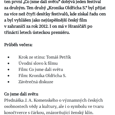
ten první „Co jsme dali světu“ dobývá jeden festival
za druhým.
Ten druhý „Kronika Oldřicha S.“ byl přijat
na více než čtyři desítky festivalů, kde získal řadu cen
a byl vyhlášen jako nejúspěšnější český film
v zahraničí za rok 2012. I on má v Hraničáři po
třinácti letech ústeckou premiéru.
Průběh večera:
Krok ze stínu: Tomáš Petřík
Úvodní slovo k filmu
Film: Co jsme dali světu
Film: Kronika Oldřicha S.
Závěrečná diskuze
Co jsme dali světu
Přednáška J. A. Komenského o významných českých
osobnostech vědy a kultury, ale i o symbolu ve tvaru
kosočtverce s čárkou, znázorňující ženský klín.