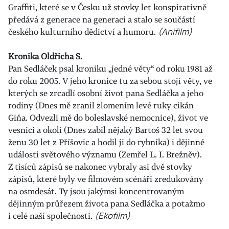
Graffiti, které se v Česku už stovky let konspirativně
předává z generace na generaci a stalo se součástí
českého kulturního dědictví a humoru.
(Anifilm)
Kronika Oldřicha S.
Pan Sedláček psal kroniku „jedné věty“ od roku 1981 až
do roku 2005. V jeho kronice tu za sebou stojí věty, ve
kterých se zrcadlí osobní život pana Sedláčka a jeho
rodiny (Dnes mě zranil zlomením levé ruky cikán
Giňa. Odvezli mě do boleslavské nemocnice), život ve
vesnici a okolí (Dnes zabil nějaký Bartoš 32 let svou
ženu 30 let z Příšovic a hodil ji do rybníka) i dějinné
události světového významu (Zemřel L. I. Brežněv).
Z tisíců zápisů se nakonec vybraly asi dvě stovky
zápisů, které byly ve filmovém scénáři zredukovány
na osmdesát. Ty jsou jakýmsi koncentrovaným
dějinným průřezem života pana Sedláčka a potažmo
i celé naší společnosti.
(Ekofilm)