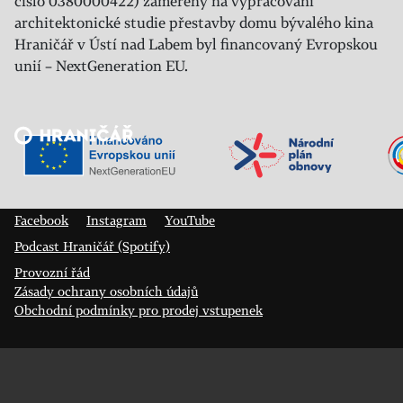
číslo 0380000422) zaměřený na vypracování
architektonické studie přestavby domu bývalého kina
Hraničář v Ústí nad Labem byl financovaný Evropskou
unií – NextGeneration EU.
Veřejný sál Hraničář, spolek
Prokopa Diviše 1812/7
400 01 Ústí nad Labem
Facebook
Instagram
YouTube
Podcast Hraničář (Spotify)
Provozní řád
Zásady ochrany osobních údajů
Obchodní podmínky pro prodej vstupenek