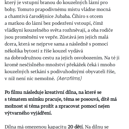
který je vstupní branou do kouzelných lázní pro
bohy. Tomuto prapodivnému místu vládne mocná
a chamtivá čarodějnice Jubaba. Čihiro s otcem
a matkou do lázní bez podezření vstoupí, čímž
vládkyni kouzelného světa rozhněvají, a oba rodiče
jsou proměněni ve vepře. Zůstává jen jejich malá
dcera, která se nejprve sama a následně s pomocí
několika bytostí z říše kouzel vydává
na dobrodružnou cestu za jejich osvobozením. Na té ji
kromě nesčíslného množství překážek čeká i mnoho
kouzelných setkání s podivuhodnými obyvateli říše,
v níž není nic nemožné.
(Aerofilms)
Po filmu následuje kreativní dílna, na které se
s tématem snímku pracuje, téma se posouvá, dítě má
možnost si téma prožít a zpracovat pomocí nejen
výtvarného vyjádření.
Dílna má omezenou kapacitu
20 dětí
. Na dílnu se