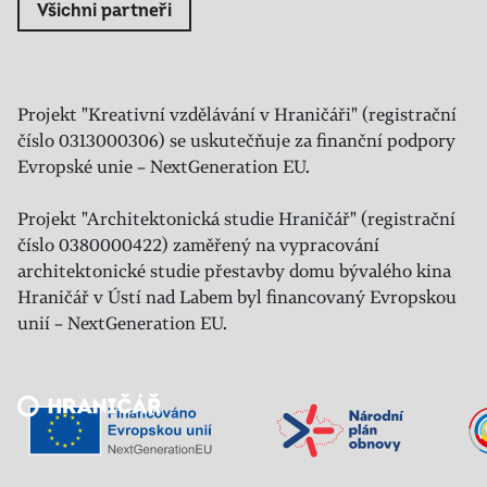
Všichni partneři
Projekt "Kreativní vzdělávání v Hraničáři" (registrační
číslo 0313000306) se uskutečňuje za finanční podpory
Evropské unie – NextGeneration EU.
Projekt "Architektonická studie Hraničář" (registrační
číslo 0380000422) zaměřený na vypracování
architektonické studie přestavby domu bývalého kina
Hraničář v Ústí nad Labem byl financovaný Evropskou
unií – NextGeneration EU.
Veřejný sál Hraničář, spolek
Prokopa Diviše 1812/7
400 01 Ústí nad Labem