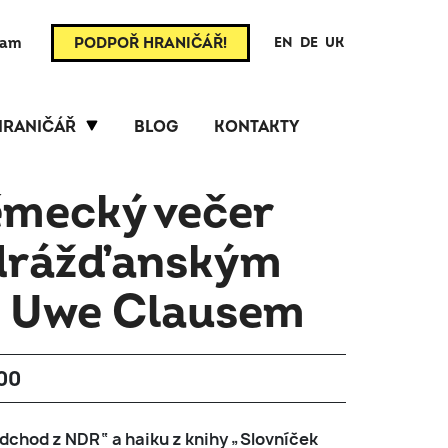
ram
PODPOŘ HRANIČÁŘ!
EN
DE
UK
HRANIČÁŘ
BLOG
KONTAKTY
mecký večer
 drážďanským
 Uwe Clausem
:00
dchod z NDR“ a haiku z knihy „Slovníček