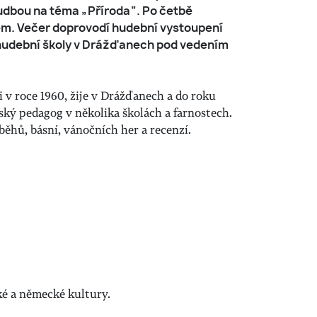
hudbou na téma „Příroda“. Po četbě
em. Večer doprovodí hudební vystoupení
hudební školy v Drážďanech pod vedením
i v roce 1960, žije v Drážďanech a do roku
ký pedagog v několika školách a farnostech.
běhů, básní, vánočních her a recenzí.
ké a německé kultury.