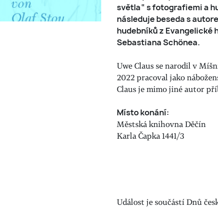
světla“ s fotografiemi a 
následuje beseda s autor
hudebníků z Evangelické 
Sebastiana Schönea.
Uwe Claus se narodil v Míšn
2022 pracoval jako nábožens
Claus je mimo jiné autor pří
Místo konání:
Městská knihovna Děčín
Karla Čapka 1441/3
Událost je součástí Dnů čes