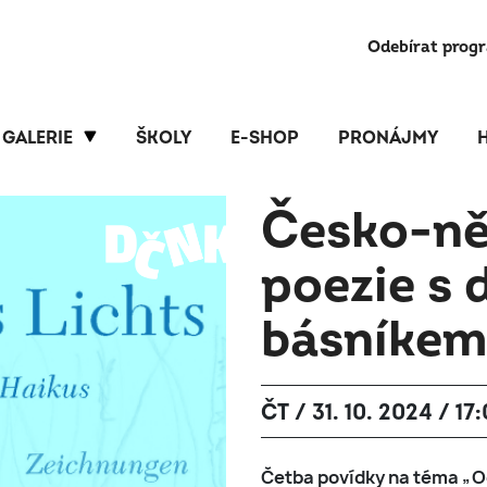
Odebírat prog
GALERIE
ŠKOLY
E-SHOP
PRONÁJMY
Česko-ně
poezie s
básníkem
ČT / 31. 10. 2024 / 17
Četba povídky na téma „O