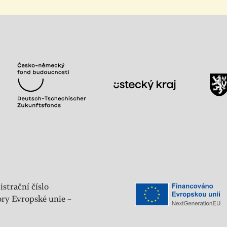
istrační číslo
ry Evropské unie –