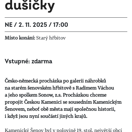
dušičky
NE / 2. 11. 2025 / 17:00
Místo konání:
Starý hřbitov
Vstupné: zdarma
Česko-německá procházka po galerii náhrobků
na starém šenovském hřbitově s Radimem
Váchou
a jeho spolkem Sonow, z.s. Procházkou chceme
propojit Českou Kamenici se sousedním Kamenickým
Šenovem, neboť obě města mají společnou historii,
i když jsou nyní součástí jiných krajů.
Kamenický Šenov byl v polovině 19. stol. největší obcí