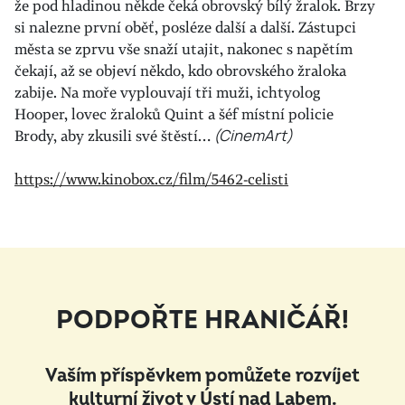
že pod hladinou někde čeká obrovský bílý žralok. Brzy
si nalezne první oběť, posléze další a další. Zástupci
města se zprvu vše snaží utajit, nakonec s napětím
čekají, až se objeví někdo, kdo obrovského žraloka
zabije. Na moře vyplouvají tři muži, ichtyolog
Hooper, lovec žraloků Quint a šéf místní policie
Brody, aby zkusili své štěstí…
(CinemArt)
https://www.kinobox.cz/film/5462-celisti
PODPOŘTE HRANIČÁŘ!
Vaším příspěvkem pomůžete rozvíjet
kulturní život v Ústí nad Labem.