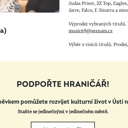
Judas Priest, ZZ Top, Eagles
Jarre, Falco, F. Sinatra a m
Výprodej vybraných titulů.
a)
music69@seznam.cz
Výběr z tisíců titulů. Prode
PODPOŘTE HRANIČÁŘ!
pěvkem pomůžete rozvíjet kulturní život v Ústí 
Staňte se jedinečnými v jedinečném městě.