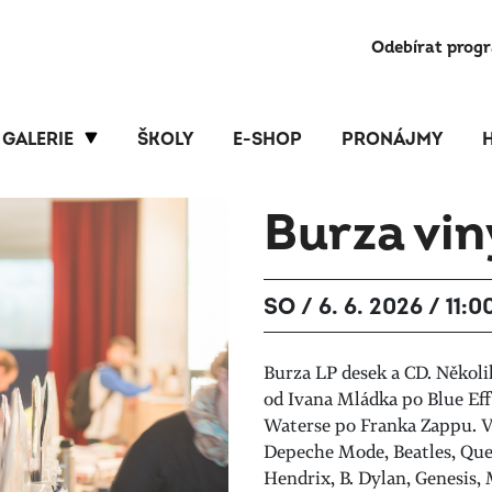
Odebírat prog
GALERIE
ŠKOLY
E-SHOP
PRONÁJMY
Burza vin
SO / 6. 6. 2026 / 11:0
Burza LP desek a CD. Několik
od Ivana Mládka po Blue Ef
Waterse po Franka Zappu. Výb
Depeche Mode, Beatles, Queen
Hendrix, B. Dylan, Genesis,