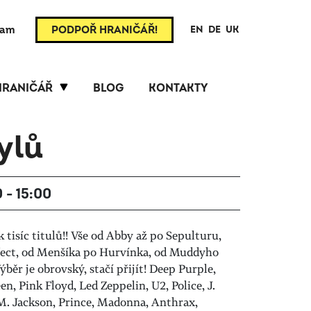
ram
PODPOŘ HRANIČÁŘ!
EN
DE
UK
HRANIČÁŘ
BLOG
KONTAKTY
ylů
0 - 15:00
 tisíc titulů!! Vše od Abby až po Sepulturu,
fect, od Menšíka po Hurvínka, od Muddyho
ěr je obrovský, stačí přijít! Deep Purple,
, Pink Floyd, Led Zeppelin, U2, Police, J.
 M. Jackson, Prince, Madonna, Anthrax,