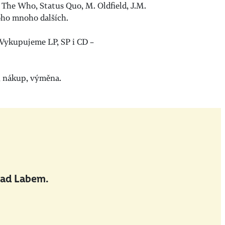
, The Who, Status Quo, M. Oldfield, J.M.
noho mnoho dalších.
 Vykupujeme LP, SP i CD –
j, nákup, výměna.
nad Labem.