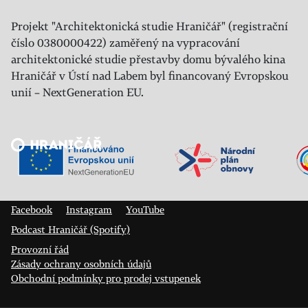
Projekt "Architektonická studie Hraničář" (registrační
číslo 0380000422) zaměřený na vypracování
architektonické studie přestavby domu bývalého kina
Hraničář v Ústí nad Labem byl financovaný Evropskou
unií – NextGeneration EU.
Veřejný sál Hraničář, spolek
Prokopa Diviše 1812/7
400 01 Ústí nad Labem
Facebook
Instagram
YouTube
Podcast Hraničář (Spotify)
Provozní řád
Zásady ochrany osobních údajů
Obchodní podmínky pro prodej vstupenek