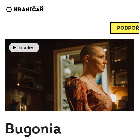
PODPOŘ
trailer
Bugonia