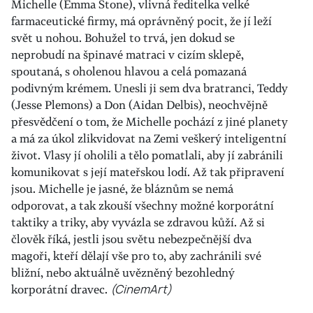
Michelle (Emma Stone), vlivná ředitelka velké
farmaceutické firmy, má oprávněný pocit, že jí leží
svět u nohou. Bohužel to trvá, jen dokud se
neprobudí na špinavé matraci v cizím sklepě,
spoutaná, s oholenou hlavou a celá pomazaná
podivným krémem. Unesli ji sem dva bratranci, Teddy
(Jesse Plemons) a Don (Aidan Delbis), neochvějně
přesvědčení o tom, že Michelle pochází z jiné planety
a má za úkol zlikvidovat na Zemi veškerý inteligentní
život. Vlasy jí oholili a tělo pomatlali, aby jí zabránili
komunikovat s její mateřskou lodí. Až tak připravení
jsou. Michelle je jasné, že bláznům se nemá
odporovat, a tak zkouší všechny možné korporátní
taktiky a triky, aby vyvázla se zdravou kůží. Až si
člověk říká, jestli jsou světu nebezpečnější dva
magoři, kteří dělají vše pro to, aby zachránili své
bližní, nebo aktuálně uvězněný bezohledný
korporátní dravec.
(CinemArt)