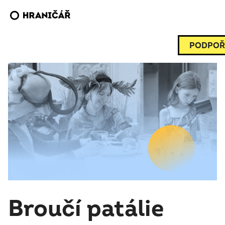
PODPOŘ
Broučí patálie