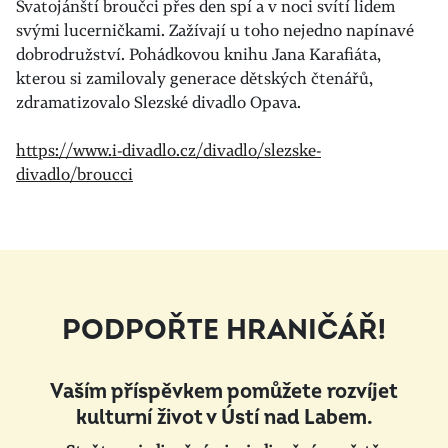
Svatojánští broučci přes den spí a v noci svítí lidem
svými lucerničkami. Zažívají u toho nejedno napínavé
dobrodružství. Pohádkovou knihu Jana Karafiáta,
kterou si zamilovaly generace dětských čtenářů,
zdramatizovalo Slezské divadlo Opava.
https://www.i-divadlo.cz/divadlo/slezske-
divadlo/broucci
PODPOŘTE HRANIČÁŘ!
Vaším příspěvkem pomůžete rozvíjet
kulturní život v Ústí nad Labem.