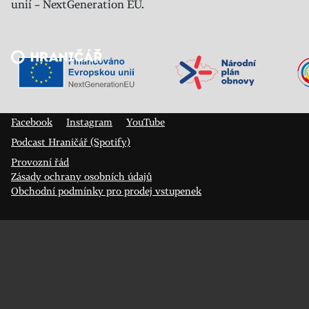
unií – NextGeneration EU.
Veřejný sál Hraničář, spolek
Prokopa Diviše 1812/7
400 01 Ústí nad Labem
Facebook
Instagram
YouTube
Podcast Hraničář (Spotify)
Provozní řád
Zásady ochrany osobních údajů
Obchodní podmínky pro prodej vstupenek