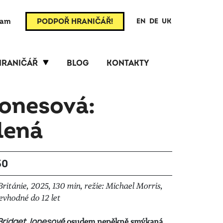
ram
PODPOŘ HRANIČÁŘ!
EN
DE
UK
HRANIČÁŘ
BLOG
KONTAKTY
Jonesová:
lená
30
ritánie, 2025, 130 min, režie: Michael Morris,
nevhodné do 12 let
Bridget Jonesové
osudem nepěkně smýkaná