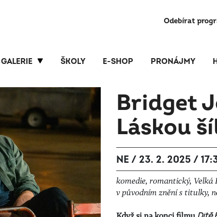
Odebírat prog
GALERIE
ŠKOLY
E-SHOP
PRONÁJMY
Bridget 
Láskou ší
NE / 23. 2. 2025 / 17:
komedie, romantický, Velká B
v původním znění s titulky, 
Když si na konci filmu
Dítě 