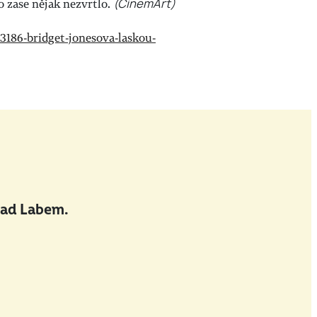
o zase nějak nezvrtlo.
(CinemArt)
13186-bridget-jonesova-laskou-
nad Labem.