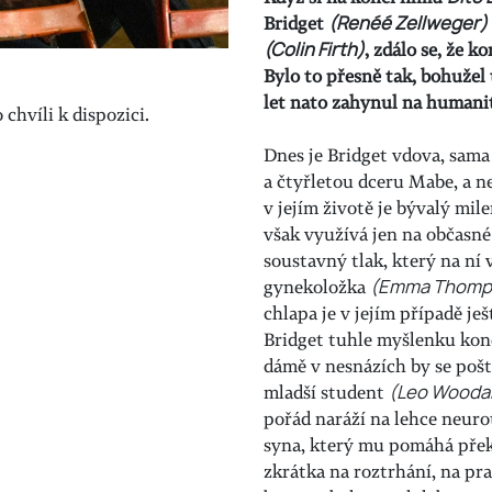
Bridget
(Renéé Zellweger)
(Colin Firth)
, zdálo se, že k
Bylo to přesně tak, bohužel 
let nato zahynul na humanit
chvíli k dispozici.
Dnes je Bridget vdova, sama
a čtyřletou dceru Mabe, a 
v jejím životě je bývalý mil
však využívá jen na občasné
soustavný tlak, který na ní v
gynekoložka
(Emma Thomp
chlapa je v jejím případě ješ
Bridget tuhle myšlenku koneč
dámě v nesnázích by se poště
mladší student
(Leo Woodal
pořád naráží na lehce neuro
syna, který mu pomáhá překo
zkrátka na roztrhání, na pr