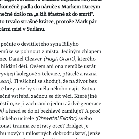
konečně padla do náruče s Markem Darcym
onečně došlo na „a žili šťastně až do smrti“.
to trvalo strašně krátce, protože Mark pár
ární misi v Sudánu.
 pečuje o devítiletého syna Billyho
nemůže se pohnout z místa. Jediným chlapem
enec Daniel Cleaver
(Hugh Grant)
, kterého
 hlídání dětí. Ovšem ani ona nemůže ustát
yvíjejí kolegové z televize, přátelé a rázná
son)
. Ti všichni se shodují, že na život bez
tě brzy a že by si měla někoho najít. Sotva
ně vstřebá, začnou se dít věci. Které jiné
stilo, že ji zachrání o jednu až dvě generace
l)
a hned se do ní bezhlavě zamiluje? A proč
tického učitele
(Chiwetel Ejiofor)
svého
nat trauma ze ztráty otce? Bridget je
ahu nových milostných dobrodružství, jenže