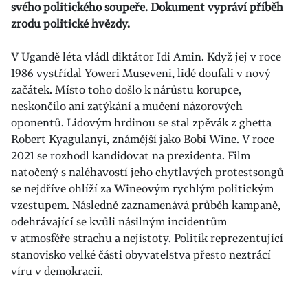
svého politického soupeře. Dokument vypráví příběh
zrodu politické hvězdy.
V Ugandě léta vládl diktátor Idi Amin. Když jej v roce
1986 vystřídal Yoweri Museveni, lidé doufali v nový
začátek. Místo toho došlo k nárůstu korupce,
neskončilo ani zatýkání a mučení názorových
oponentů. Lidovým hrdinou se stal zpěvák z ghetta
Robert Kyagulanyi, známější jako Bobi Wine. V roce
2021 se rozhodl kandidovat na prezidenta. Film
natočený s naléhavostí jeho chytlavých protestsongů
se nejdříve ohlíží za Wineovým rychlým politickým
vzestupem. Následně zaznamenává průběh kampaně,
odehrávající se kvůli násilným incidentům
v atmosféře strachu a nejistoty. Politik reprezentující
stanovisko velké části obyvatelstva přesto neztrácí
víru v demokracii.