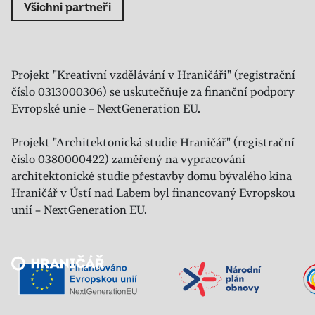
Všichni partneři
Projekt "Kreativní vzdělávání v Hraničáři" (registrační
číslo 0313000306) se uskutečňuje za finanční podpory
Evropské unie – NextGeneration EU.
Projekt "Architektonická studie Hraničář" (registrační
číslo 0380000422) zaměřený na vypracování
architektonické studie přestavby domu bývalého kina
Hraničář v Ústí nad Labem byl financovaný Evropskou
unií – NextGeneration EU.
Veřejný sál Hraničář, spolek
Prokopa Diviše 1812/7