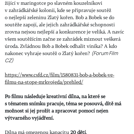
žijící v maringotce po slavném kouzelníkovi
v zahrádkářské kolonii, kde se připravuje soutěž
o nejlepší zeleninu Zlatý kořen. Bob a Bobek se do
soutěže zapojí, ale jejich zahrádkářské schopnosti
zrovna nejsou nejlepší a konkurence je veliká. A navíc
všem soutěžícím začne ze zahrádek miznout veškerá
úroda. Zvládnou Bob a Bobek odhalit viníka? A kdo
nakonec vyhraje soutěž o Zlatý kořen?
(Forum Film
CZ)
https://www.csfd.cz/film/1580831-bob-a-bobek-ve-
filmu-na-stope-mrkvojeda/prehled/
Po filmu následuje kreativní dílna, na které se
s tématem snímku pracuje, téma se posouvá, dítě má
možnost si jej prožít a zpracovat pomocí nejen
výtvarného vyjádření.
Dílna má omezenou kapacitu
20 dětí
.