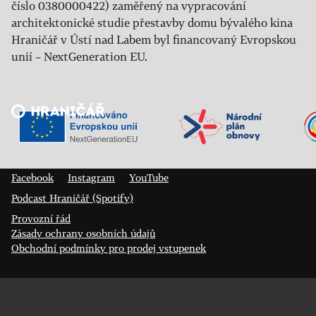
číslo 0380000422) zaměřený na vypracování
architektonické studie přestavby domu bývalého kina
Hraničář v Ústí nad Labem byl financovaný Evropskou
unií – NextGeneration EU.
Veřejný sál Hraničář, spolek
Prokopa Diviše 1812/7
400 01 Ústí nad Labem
Facebook
Instagram
YouTube
Podcast Hraničář (Spotify)
Provozní řád
Zásady ochrany osobních údajů
Obchodní podmínky pro prodej vstupenek