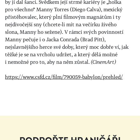
by jí dal šanci. Svědkem její strmé kariéry je „holka
pro všechno“ Manny Torres (Diego Calva), mexický
přistěhovalec, který plní filmovým magnátům i ty
nejdivočejší sny (chcete-li mít na večírku živého
slona, Manny ho sežene). V rámci svých povinností
Manny pečuje i o Jacka Conrada (Brad Pitt),
nejslavnějšího herce své doby, který moc dobře ví, jak
těžké je se na vrcholu udržet, a který dělá možné
i nemožné pro to, aby na něm zůstal.
(CinemArt)
https://www.csfd.cz/film/790059-babylon/prehled/