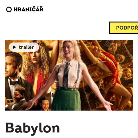
PODPOŘ
trailer
Babylon