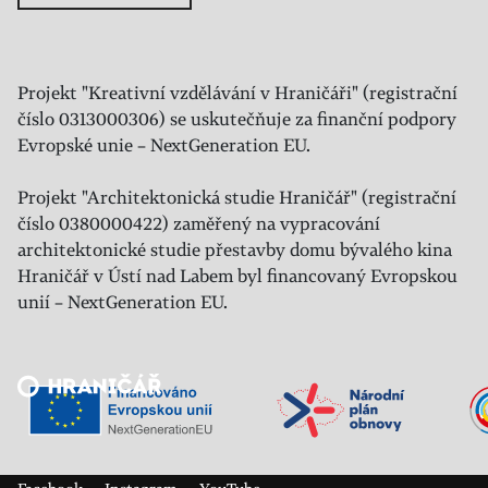
Projekt "Kreativní vzdělávání v Hraničáři" (registrační
číslo 0313000306) se uskutečňuje za finanční podpory
Evropské unie – NextGeneration EU.
Projekt "Architektonická studie Hraničář" (registrační
číslo 0380000422) zaměřený na vypracování
architektonické studie přestavby domu bývalého kina
Hraničář v Ústí nad Labem byl financovaný Evropskou
unií – NextGeneration EU.
Veřejný sál Hraničář, spolek
Prokopa Diviše 1812/7
400 01 Ústí nad Labem