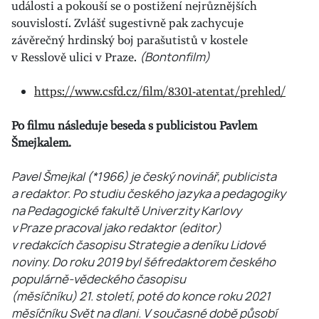
události a pokouší se o postižení nejrůznějších
souvislostí. Zvlášť sugestivně pak zachycuje
závěrečný hrdinský boj parašutistů v kostele
v Resslově ulici v Praze.
(Bontonfilm)
https://www.csfd.cz/film/8301-atentat/prehled/
Po filmu následuje beseda s publicistou Pavlem
Šmejkalem.
Pavel Šmejkal (*1966) je český novinář, publicista
a redaktor.
Po studiu českého jazyka a pedagogiky
na Pedagogické fakultě Univerzity Karlovy
v Praze pracoval jako redaktor (editor)
v redakcích časopisu Strategie a deníku Lidové
noviny.
Do roku 2019 byl šéfredaktorem českého
populárně-vědeckého časopisu
(měsíčníku) 21. století
, poté do konce roku 2021
měsíčníku Svět na dlani. V současné době působí