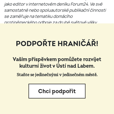
jako editor v internetovém deníku Forum24. Ve své
samostatné nebo spoluautorské publikační činnosti
se zaměřuje na tematiku domácího
protiněmeckého odboje za druhé světové války.
PODPOŘTE HRANIČÁŘ!
Vaším příspěvkem pomůžete rozvíjet
kulturní život v Ústí nad Labem.
Staňte se jedinečnými v jedinečném městě.
Chci podpořit