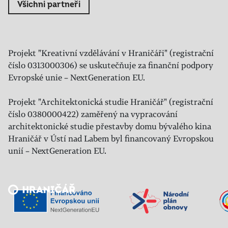
Všichni partneři
Projekt "Kreativní vzdělávání v Hraničáři" (registrační
číslo 0313000306) se uskutečňuje za finanční podpory
Evropské unie – NextGeneration EU.
Projekt "Architektonická studie Hraničář" (registrační
číslo 0380000422) zaměřený na vypracování
architektonické studie přestavby domu bývalého kina
Hraničář v Ústí nad Labem byl financovaný Evropskou
unií – NextGeneration EU.
Veřejný sál Hraničář, spolek
Prokopa Diviše 1812/7
400 01 Ústí nad Labem