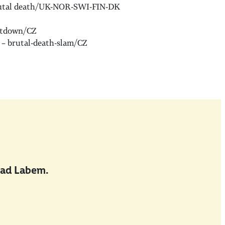
utal death/UK-NOR-SWI-FIN-DK
atdown/CZ
– brutal-death-slam/CZ
nad Labem.