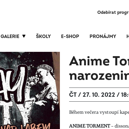
Odebírat prog
GALERIE
ŠKOLY
E-SHOP
PRONÁJMY
Anime To
narozeni
ČT / 27. 10. 2022 / 18
Během večera vystoupí kape
ANIME TORMENT
– disson