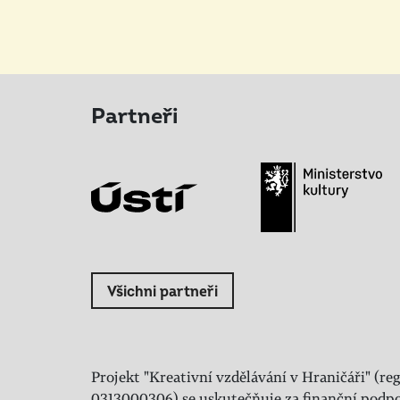
Partneři
Všichni partneři
Projekt "Kreativní vzdělávání v Hraničáři" (reg
0313000306) se uskutečňuje za finanční podpo