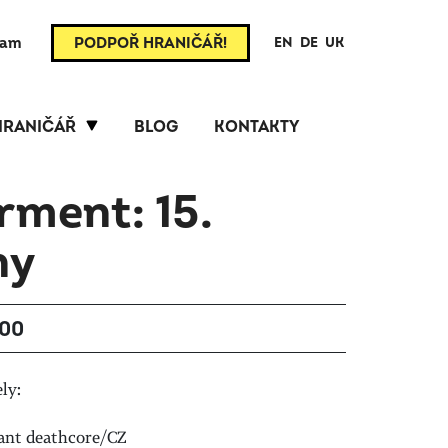
ram
PODPOŘ HRANIČÁŘ!
EN
DE
UK
HRANIČÁŘ
BLOG
KONTAKTY
rment: 15.
ny
:00
ly:
ant deathcore/CZ