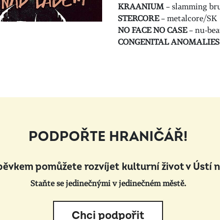
KRAANIUM
– slamming br
STERCORE
– metalcore/SK
NO FACE NO CASE
– nu-be
CONGENITAL ANOMALIES
PODPOŘTE HRANIČÁŘ!
pěvkem pomůžete rozvíjet kulturní život v Ústí 
Staňte se jedinečnými v jedinečném městě.
Chci podpořit