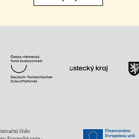
istrační číslo
ry Evropské unie –