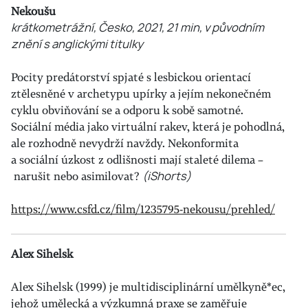
Nekoušu
krátkometrážní, Česko, 2021, 21 min, v původním
znění s anglickými titulky
Pocity predátorství spjaté s lesbickou orientací
ztělesněné v archetypu upírky a jejím nekonečném
cyklu obviňování se a odporu k sobě samotné.
Sociální média jako virtuální rakev, která je pohodlná,
ale rozhodně nevydrží navždy. Nekonformita
a sociální úzkost z odlišnosti mají staleté dilema –
narušit nebo asimilovat?
(iShorts)
https://www.csfd.cz/film/1235795-nekousu/prehled/
Alex Sihelsk
Alex Sihelsk (1999) je multidisciplinární umělkyně*ec,
jehož umělecká a výzkumná praxe se zaměřuje