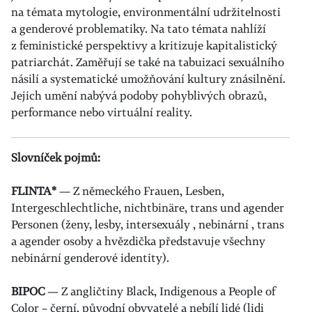
na témata mytologie, environmentální udržitelnosti
a genderové problematiky. Na tato témata nahlíží
z feministické perspektivy a kritizuje kapitalistický
patriarchát. Zaměřují se také na tabuizaci sexuálního
násilí a systematické umožňování kultury znásilnění.
Jejich umění nabývá podoby pohyblivých obrazů,
performance nebo virtuální reality.
Slovníček pojmů:
FLINTA*
— Z německého Frauen, Lesben,
Intergeschlechtliche, nichtbinäre, trans und agender
Personen (ženy, lesby, intersexuály , nebinární , trans
a agender osoby a hvězdička představuje všechny
nebinární genderové identity).
BIPOC
— Z angličtiny Black, Indigenous a People of
Color – černí, původní obyvatelé a nebílí lidé (lidi