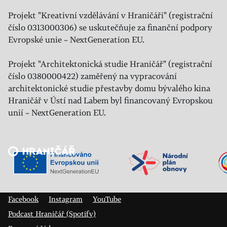
Projekt "Kreativní vzdělávání v Hraničáři" (registrační
číslo 0313000306) se uskutečňuje za finanční podpory
Evropské unie – NextGeneration EU.
Projekt "Architektonická studie Hraničář" (registrační
číslo 0380000422) zaměřený na vypracování
architektonické studie přestavby domu bývalého kina
Hraničář v Ústí nad Labem byl financovaný Evropskou
unií – NextGeneration EU.
Veřejný sál Hraničář, spolek
Prokopa Diviše 1812/7
400 01 Ústí nad Labem
Facebook
Instagram
YouTube
Podcast Hraničář (Spotify)