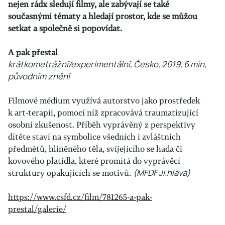
nejen rádx sledují filmy, ale zabývají se také
současnými tématy a hledají prostor, kde se můžou
setkat a společně si popovídat.
A pak přestal
krátkometrážní/experimentální, Česko, 2019, 6 min,
původním znění
Filmové médium využívá autorstvo jako prostředek
k art-terapii, pomocí níž zpracovává traumatizující
osobní zkušenost. Příběh vyprávěný z perspektivy
dítěte staví na symbolice všedních i zvláštních
předmětů, hliněného těla, svíjejícího se hada či
kovového platidla, které promítá do vyprávěcí
struktury opakujících se motivů.
(MFDF Ji.hlava)
https://www.csfd.cz/film/781265-a-pak-
prestal/galerie/