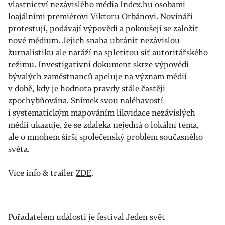
vlastnictví nezávislého média Index.hu osobami
loajálními premiérovi Viktoru Orbánovi. Novináři
protestují, podávají výpovědi a pokoušejí se založit
nové médium. Jejich snaha ubránit nezávislou
žurnalistiku ale naráží na spletitou síť autoritářského
režimu. Investigativní dokument skrze výpovědi
bývalých zaměstnanců apeluje na význam médií
v době, kdy je hodnota pravdy stále častěji
zpochybňována. Snímek svou naléhavostí
i systematickým mapováním likvidace nezávislých
médií ukazuje, že se zdaleka nejedná o lokální téma,
ale o mnohem širší společenský problém současného
světa.
Více info & trailer
ZDE
.
Pořadatelem události je festival Jeden svět