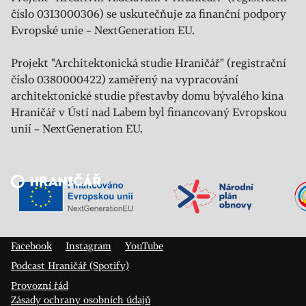
číslo 0313000306) se uskutečňuje za finanční podpory
Evropské unie – NextGeneration EU.
Projekt "Architektonická studie Hraničář" (registrační
číslo 0380000422) zaměřený na vypracování
architektonické studie přestavby domu bývalého kina
Hraničář v Ústí nad Labem byl financovaný Evropskou
unií – NextGeneration EU.
Veřejný sál Hraničář, spolek
Prokopa Diviše 1812/7
400 01 Ústí nad Labem
Facebook
Instagram
YouTube
Podcast Hraničář (Spotify)
Provozní řád
Zásady ochrany osobních údajů