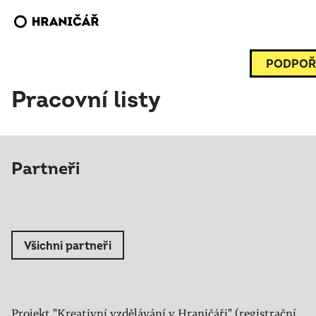
PODPOŘ
Pracovní listy
Partneři
Všichni partneři
Projekt "Kreativní vzdělávání v Hraničáři" (registrační