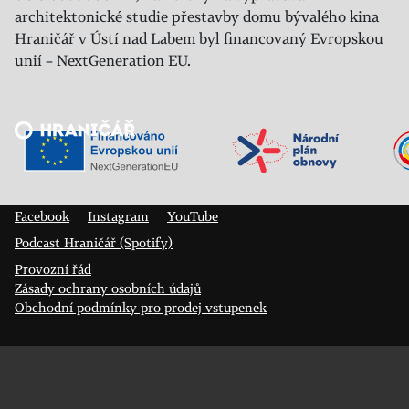
architektonické studie přestavby domu bývalého kina
Hraničář v Ústí nad Labem byl financovaný Evropskou
unií – NextGeneration EU.
Veřejný sál Hraničář, spolek
Prokopa Diviše 1812/7
400 01 Ústí nad Labem
Facebook
Instagram
YouTube
Podcast Hraničář (Spotify)
Provozní řád
Zásady ochrany osobních údajů
Obchodní podmínky pro prodej vstupenek