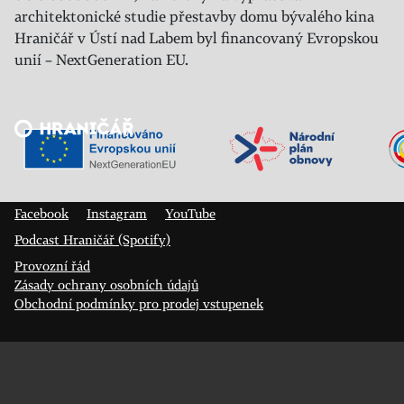
architektonické studie přestavby domu bývalého kina
Hraničář v Ústí nad Labem byl financovaný Evropskou
unií – NextGeneration EU.
Veřejný sál Hraničář, spolek
Prokopa Diviše 1812/7
400 01 Ústí nad Labem
Facebook
Instagram
YouTube
Podcast Hraničář (Spotify)
Provozní řád
Zásady ochrany osobních údajů
Obchodní podmínky pro prodej vstupenek