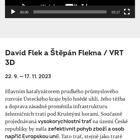
00:00
03:17
David Flek a Štěpán Flekna / VRT
3D
22. 9. — 17. 11. 2023
Hlavním katalyzátorem prudkého průmyslového
rozvoje Ústeckého kraje bylo hnědé uhlí. Jeho těžba
a doprava zásadně proměnila infrastrukturu
železničních tratí pod Krušnými horami. Současně
projednávaná
vysokorychlostní trať
na území České
republiky by měla
zefektivnit pohyb zboží a osob
napříč Evropskou unií
. Tato trať, stejně jako tratě