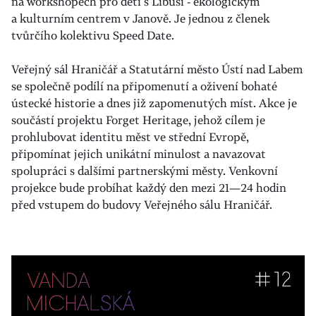
na workshopech pro děti s Libuší - ekologickým
a kulturním centrem v Janově. Je jednou z členek
tvůrčího kolektivu Speed Date.
Veřejný sál Hraničář a Statutární město Ústí nad Labem
se společně podílí na připomenutí a oživení bohaté
ústecké historie a dnes již zapomenutých míst. Akce je
součástí projektu Forget Heritage, jehož cílem je
prohlubovat identitu měst ve střední Evropě,
připomínat jejich unikátní minulost a navazovat
spolupráci s dalšími partnerskými městy. Venkovní
projekce bude probíhat každý den mezi 21—24 hodin
před vstupem do budovy Veřejného sálu Hraničář.