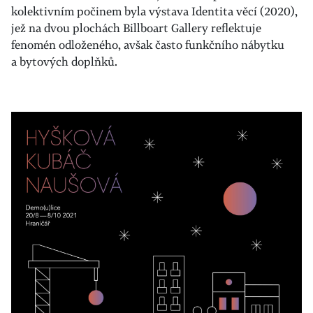
kolektivním počinem byla výstava Identita věcí (2020),
jež na dvou plochách Billboart Gallery reflektuje
fenomén odloženého, avšak často funkčního nábytku
a bytových doplňků.