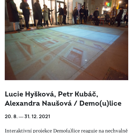
Lucie Hyšková, Petr Kubáč,
Alexandra Naušová / Demo(u)lice
20. 8. ― 31. 12. 2021
Interaktivní projekce Demo(u)lice reaguje na nechvalně