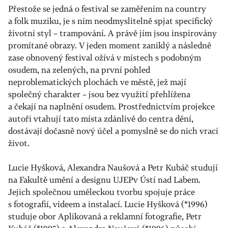
Přestože se jedná o festival se zaměřením na country
a folk muziku, je s ním neodmyslitelně spjat specifický
životní styl – trampování. A právě jím jsou inspirovány
promítané obrazy. V jeden moment zaniklý a následně
zase obnovený festival ožívá v místech s podobným
osudem, na zelených, na první pohled
neproblematických plochách ve městě, jež mají
společný charakter – jsou bez využití přehlížena
a čekají na naplnění osudem. Prostřednictvím projekce
autoři vtahují tato místa zdánlivě do centra dění,
dostávají dočasně nový účel a pomyslně se do nich vrací
život.
Lucie Hyšková, Alexandra Naušová a Petr Kubáč studují
na Fakultě umění a designu UJEPv Ústí nad Labem.
Jejich společnou uměleckou tvorbu spojuje práce
s fotografií, videem a instalací. Lucie Hyšková (*1996)
studuje obor Aplikovaná a reklamní fotografie, Petr