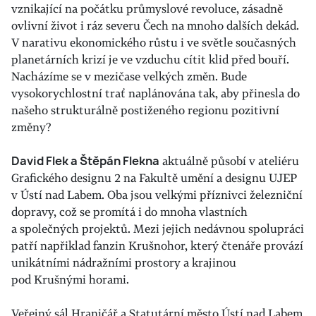
vznikající na počátku průmyslové revoluce, zásadně
ovlivní život i ráz severu Čech na mnoho dalších dekád.
V narativu ekonomického růstu i ve světle současných
planetárních krizí je ve vzduchu cítit klid před bouří.
Nacházíme se v mezičase velkých změn. Bude
vysokorychlostní trať naplánována tak, aby přinesla do
našeho strukturálně postiženého regionu pozitivní
změny?
David Flek a Štěpán Flekna
aktuálně působí v ateliéru
Grafického designu 2 na Fakultě umění a designu UJEP
v Ústí nad Labem. Oba jsou velkými příznivci železniční
dopravy, což se promítá i do mnoha vlastních
a společných projektů. Mezi jejich nedávnou spolupráci
patří napřiklad fanzin Krušnohor, který čtenáře provází
unikátními nádražními prostory a krajinou
pod Krušnými horami.
Veřejný sál Hraničář a Statutární město Ústí nad Labem