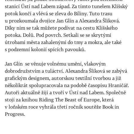
stanicí Ústí nad Labem západ. Za tímto tunelem Klíšský
potok končí a vlévá se zleva do Bíliny. Tuto trasu
u prozkoumala dvojice Jan Glín a Alexandra Šliková.
Díky nim se tak můžete podívat na cestu Klíšského
potoka. Dolů. Pod povrch. Setkali se se skrytými
útrobami města zahalenými do tmy a mokra, ale také
s podzemní kolonií spících pavouků.
Jan Glín se věnuje volnému umění, vlakovým
dobrodružstvím a tuláctví. Alexandra Šliková se zabývá
grafickým designem, autorskou textilní tvorbou a již
několikrát spolupracovala na podobě časopisu Hraničář.
Autoři aktuálně žijí a tvoří v Ústí nad Labem. Společně
stojí za knihou Riding The Beast of Europe, která
v loňském roce vyhrála třetí ročník soutěže Book in
Progress.