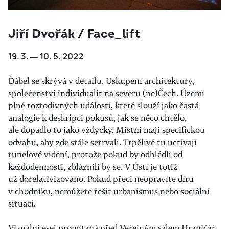
Jiří Dvořák / Face_lift
19. 3. ― 10. 5. 2022
Ďábel se skrývá v detailu. Uskupení architektury,
společenství individualit na severu (ne)Čech. Území
plné roztodivných událostí, které slouží jako častá
analogie k deskripci pokusů, jak se něco chtělo,
ale dopadlo to jako vždycky. Místní mají specifickou
odvahu, aby zde stále setrvali. Trpělivě tu uctívají
tunelové vidění, protože pokud by odhlédli od
každodennosti, zbláznili by se. V Ústí je totiž
už dorelativizováno. Pokud přeci neopravíte díru
v chodníku, nemůžete řešit urbanismus nebo sociální
situaci.
Vizuální esej promítaná před Veřejným sálem Hraničář