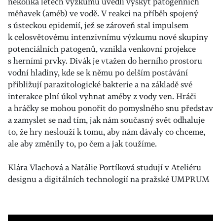
několika letech výzkumu uvedli výskyt patogenních
měňavek (améb) ve vodě. V reakci na příběh spojený
s ústeckou epidemií, jež se zároveň stal impulsem
k celosvětovému intenzivnímu výzkumu nové skupiny
potenciálních patogenů, vznikla venkovní projekce
s herními prvky. Divák je vtažen do herního prostoru
vodní hladiny, kde se k němu po delším postávání
přibližují parazitologické bakterie a na základě své
interakce plní úkol vyhnat améby z vody ven. Hráči
a hráčky se mohou ponořit do pomyslného snu představ
a zamyslet se nad tím, jak nám současný svět odhaluje
to, že hry neslouží k tomu, aby nám dávaly co chceme,
ale aby změnily to, po čem a jak toužíme.
Klára Vlachová a Natálie Portíková studují v Ateliéru
designu a digitálních technologií na pražské UMPRUM