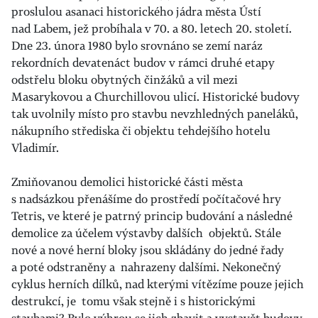
proslulou asanaci historického jádra města Ústí
nad Labem, jež probíhala v 70. a 80. letech 20. století.
Dne 23. února 1980 bylo srovnáno se zemí naráz
rekordních devatenáct budov v rámci druhé etapy
odstřelu bloku obytných činžáků a vil mezi
Masarykovou a Churchillovou ulicí. Historické budovy
tak uvolnily místo pro stavbu nevzhledných paneláků,
nákupního střediska či objektu tehdejšího hotelu
Vladimír.
Zmiňovanou demolici historické části města
s nadsázkou přenášíme do prostředí počítačové hry
Tetris, ve které je patrný princip budování a následné
demolice za účelem výstavby dalších objektů. Stále
nové a nové herní bloky jsou skládány do jedné řady
a poté odstraněny a nahrazeny dalšími. Nekonečný
cyklus herních dílků, nad kterými vítězíme pouze jejich
destrukcí, je tomu však stejně i s historickými
stavbami? Bylo výhrou se jich zbavit a vystavět budovy