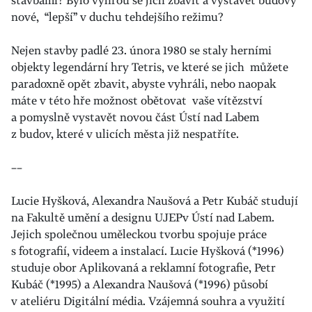
nové, “lepší” v duchu tehdejšího režimu?
Nejen stavby padlé 23. února 1980 se staly herními
objekty legendární hry Tetris, ve které se jich můžete
paradoxně opět zbavit, abyste vyhráli, nebo naopak
máte v této hře možnost obětovat vaše vítězství
a pomyslně vystavět novou část Ústí nad Labem
z budov, které v ulicích města již nespatříte.
––
Lucie Hyšková, Alexandra Naušová a Petr Kubáč studují
na Fakultě umění a designu UJEPv Ústí nad Labem.
Jejich společnou uměleckou tvorbu spojuje práce
s fotografií, videem a instalací. Lucie Hyšková (*1996)
studuje obor Aplikovaná a reklamní fotografie, Petr
Kubáč (*1995) a Alexandra Naušová (*1996) působí
v ateliéru Digitální média. Vzájemná souhra a využití