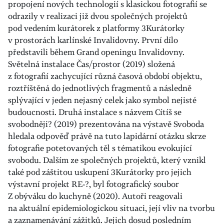
propojení nových technologií s klasickou fotografií se
odrazily v realizaci již dvou společných projektů
pod vedením kurátorek z platformy 3Kurátorky
v prostorách karlínské Invalidovny. První dílo
představili během Grand openingu Invalidovny.
Světelná instalace Čas/prostor (2019) složená
z fotografií zachycující různá časová období objektu,
roztříštěná do jednotlivých fragmentů a následně
splývající v jeden nejasný celek jako symbol nejisté
budoucnosti. Druhá instalace s názvem Cítíš se
svobodněji? (2019) prezentována na výstavě Svoboda
hledala odpověď právě na tuto lapidární otázku skrze
fotografie potetovaných těl s tématikou evokující
svobodu. Dalším ze společných projektů, který vznikl
také pod záštitou uskupení 3Kurátorky pro jejich
výstavní projekt RE-?, byl fotografický soubor
Z obýváku do kuchyně (2020). Autoři reagovali
na aktuální epidemiologickou situaci, její vliv na tvorbu
a zaznamenávání zážitků. Jejich dosud posledním