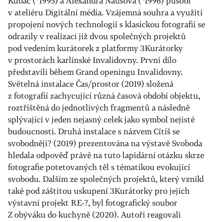
Kubáč (*1995) a Alexandra Naušová (*1996) působí
v ateliéru Digitální média. Vzájemná souhra a využití
propojení nových technologií s klasickou fotografií se
odrazily v realizaci již dvou společných projektů
pod vedením kurátorek z platformy 3Kurátorky
v prostorách karlínské Invalidovny. První dílo
představili během Grand openingu Invalidovny.
Světelná instalace Čas/prostor (2019) složená
z fotografií zachycující různá časová období objektu,
roztříštěná do jednotlivých fragmentů a následně
splývající v jeden nejasný celek jako symbol nejisté
budoucnosti. Druhá instalace s názvem Cítíš se
svobodněji? (2019) prezentována na výstavě Svoboda
hledala odpověď právě na tuto lapidární otázku skrze
fotografie potetovaných těl s tématikou evokující
svobodu. Dalším ze společných projektů, který vznikl
také pod záštitou uskupení 3Kurátorky pro jejich
výstavní projekt RE-?, byl fotografický soubor
Z obýváku do kuchyně (2020). Autoři reagovali