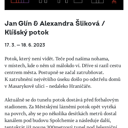
Jan Glín & Alexandra Šliková /
Klíšský potok
17. 3. — 18. 6. 2023
Potok, který není vidět. Teče pod našima nohama,
v místech, kde o něm už málokdo ví. Dříve si razil cestu
centrem města. Postupně se začal zatrubňovat.
K zatrubnění největšího úseku došlo po odstřelu domů
v Masarykově ulici – nedaleko Hraničáře.
Aktuálně se do tunelu potok dostává před fotbalovým
stadionem. Za Městskými lázněmi potok opět vytéká
na povrch, aby se po několika desítkách metrů dostal
kanálem pod budovu Spolchemie a následuje další,
tentokrát již pouze 300metrový tunel pod železniční