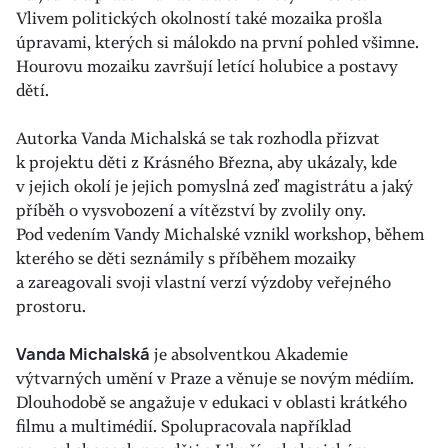
Vlivem politických okolností také mozaika prošla
úpravami, kterých si málokdo na první pohled všimne.
Hourovu mozaiku završují letící holubice a postavy
dětí.
Autorka Vanda Michalská se tak rozhodla přizvat
k projektu děti z Krásného Března, aby ukázaly, kde
v jejich okolí je jejich pomyslná zeď magistrátu a jaký
příběh o vysvobození a vítězství by zvolily ony.
Pod vedením Vandy Michalské vznikl workshop, během
kterého se děti seznámily s příběhem mozaiky
a zareagovali svoji vlastní verzí výzdoby veřejného
prostoru.
Vanda Michalská
je absolventkou Akademie
výtvarných umění v Praze a věnuje se novým médiím.
Dlouhodobě se angažuje v edukaci v oblasti krátkého
filmu a multimédií. Spolupracovala například