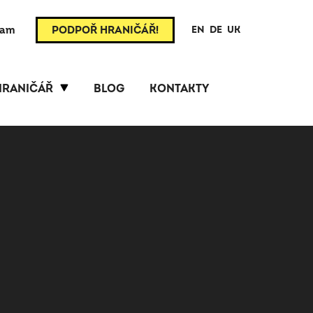
ram
PODPOŘ HRANIČÁŘ!
EN
DE
UK
HRANIČÁŘ
BLOG
KONTAKTY