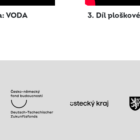
ma: VODA
3. Díl ploško