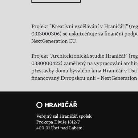
Projekt "Kreativní vzdělávání v Hraničáři" (reg
0313000306) se uskutečňuje za finanční podpo
NextGeneration EU.
Projekt "Architektonická studie Hraničář" (regi
0380000422) zaměřený na vypracování archit
přestavby domu bývalého kina Hraničář v Ústí
financovaný Evropskou unií – NextGeneration
Veřejný sál Hraničář, spolek
Prokopa Diviše 1812/7
400 01 Ústí nad Labem