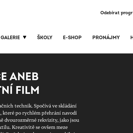
Odebírat prog
GALERIE
ŠKOLY
E-SHOP
PRONÁJMY
E ANEB
NÍ FILM
ačních technik. Spočívá ve skládání
, které po rychlém přehrání navodí
žně dvourozměrné rekvizity, jako jsou
xtilu. Kreativitě se ovšem meze