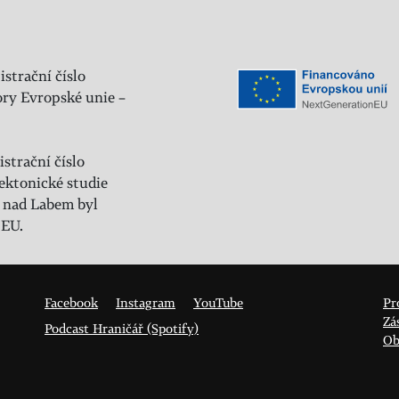
istrační číslo
ry Evropské unie –
strační číslo
ektonické studie
 nad Labem byl
 EU.
Facebook
Instagram
YouTube
Pr
Zá
Podcast Hraničář (Spotify)
Ob