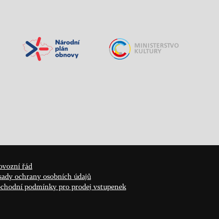
ovozní řád
sady ochrany osobních údajů
chodní podmínky pro prodej vstupenek