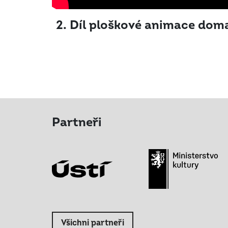
2. Díl ploškové animace do
Partneři
Všichni partneři