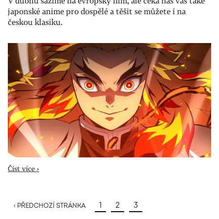
V dubnu sázíme na evropský film, ale čeká nás vás také
japonské anime pro dospělé a těšit se můžete i na
českou klasiku.
Číst více ›
1
2
3
‹ PŘEDCHOZÍ STRÁNKA