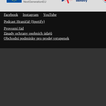
Veřejný sál Hraničář, spolek
Prokopa Diviše 1812/7
400 01 Ústí nad Labem
Facebook
Instagram
YouTube
Podcast Hraničář (Spotify)
Provozní řád
Zásady ochrany osobních údajů
Obchodní podmínky pro prodej vstupenek