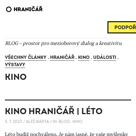
PODPOŘ
BLOG – prostor pro mezioborový dialog a kreativitu
VŠECHNY ČLÁNKY
.
HRANIČÁŘ
.
KINO
.
UDÁLOSTI
.
VÝSTAVY
KINO
KINO HRANIČÁŘ | LÉTO
5. 7. 2023
/
ALEŠ BÁRTA
/
IN:
BLOG
.
KINO
Léto budiž pochváleno. Je nám jasné, že vaše myšlenky