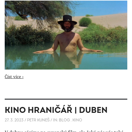
Číst více ›
KINO HRANIČÁŘ | DUBEN
27. 3. 2023
/
PETR KUNEŠ
/
IN:
BLOG
.
KINO