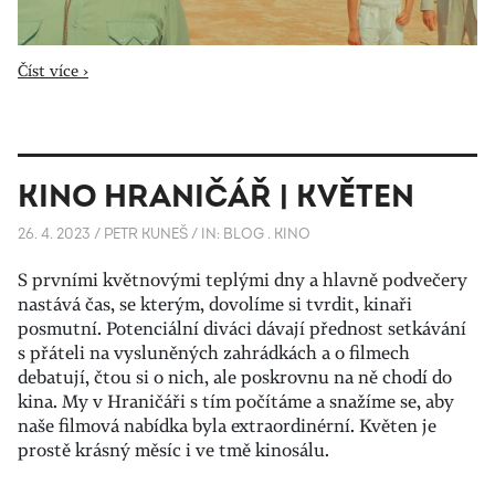
Číst více ›
KINO HRANIČÁŘ | KVĚTEN
26. 4. 2023
/
PETR KUNEŠ
/
IN:
BLOG
.
KINO
S prvními květnovými teplými dny a hlavně podvečery
nastává čas, se kterým, dovolíme si tvrdit, kinaři
posmutní. Potenciální diváci dávají přednost setkávání
s přáteli na vysluněných zahrádkách a o filmech
debatují, čtou si o nich, ale poskrovnu na ně chodí do
kina. My v Hraničáři s tím počítáme a snažíme se, aby
naše filmová nabídka byla extraordinérní. Květen je
prostě krásný měsíc i ve tmě kinosálu.