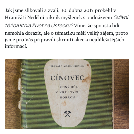
Jak jsme slibovali a zvali, 30. dubna 2017 proběhl v
Hraničáři Nedělní piknik myšlenek s podnázvem
Ovlivní
těžba lithia život na Ústecku?
Víme, že spousta lidí
nemohla dorazit, ale o tématiku měli velký zájem, proto
jsme pro Vás připravili shrnutí akce a nejdůležitějších
informací.