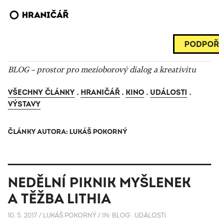
PODPOŘ
BLOG – prostor pro mezioborový dialog a kreativitu
VŠECHNY ČLÁNKY
.
HRANIČÁŘ
.
KINO
.
UDÁLOSTI
.
VÝSTAVY
ČLÁNKY AUTORA: LUKÁŠ POKORNÝ
NEDĚLNÍ PIKNIK MYŠLENEK
A TĚŽBA LITHIA
10. 5. 2017
/
LUKÁŠ POKORNÝ
/
IN:
BLOG
.
UDÁLOSTI