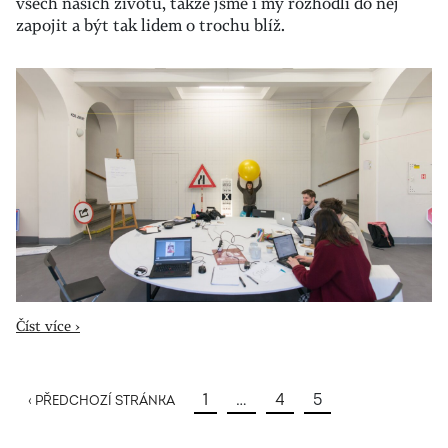
všech našich životů, takže jsme i my rozhodli do něj
zapojit a být tak lidem o trochu blíž.
Číst více ›
1
…
4
5
‹ PŘEDCHOZÍ STRÁNKA