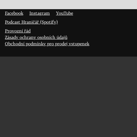
Prokopa Diviše 1812/7
400 01 Ústí nad Labem
Facebook
Instagram
YouTube
Podcast Hraničář (Spotify)
Provozní řád
Zásady ochrany osobních údajů
Obchodní podmínky pro prodej vstupenek