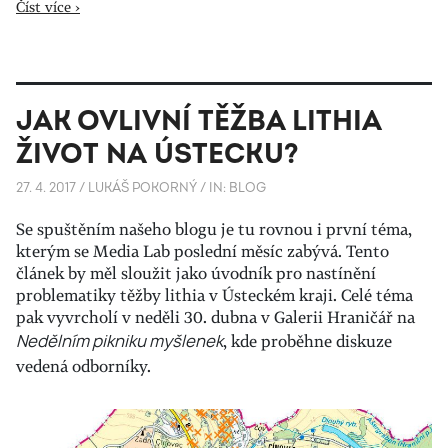
Číst více ›
JAK OVLIVNÍ TĚŽBA LITHIA
ŽIVOT NA ÚSTECKU?
27. 4. 2017
/
LUKÁŠ POKORNÝ
/
IN:
BLOG
Se spuštěním našeho blogu je tu rovnou i první téma,
kterým se Media Lab poslední měsíc zabývá. Tento
článek by měl sloužit jako úvodník pro nastínění
problematiky těžby lithia v Ústeckém kraji. Celé téma
pak vyvrcholí v neděli 30. dubna v Galerii Hraničář na
Nedělním pikniku myšlenek
, kde proběhne diskuze
vedená odborníky.