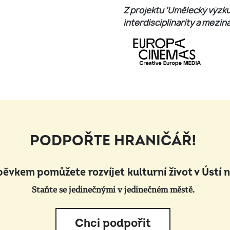
Z projektu ‘Umělecký výzk
interdisciplinarity a mezin
PODPOŘTE HRANIČÁŘ!
pěvkem pomůžete rozvíjet kulturní život v Ústí 
Staňte se jedinečnými v jedinečném městě.
Chci podpořit