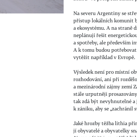
Na severu Argentiny se stře
přístup lokálních komunit b
a ekosystému. A na straně d
neplánují řešit energeticko
a spotřeby, ale především i
A k tomu budou potřebovat m
vytěžit například v Evropě.
Výsledek není pro místní oby
rozhodování, ani při rozděl
a mezinárodní zájmy zemí Z
stále urputněji prosazovány
tak zdá být nevyhnutelné a 
k zániku, aby se
„
zachráni
l
s
Jaké hrozby těžba lithia při
jí obyvatelé a obyvatelky s