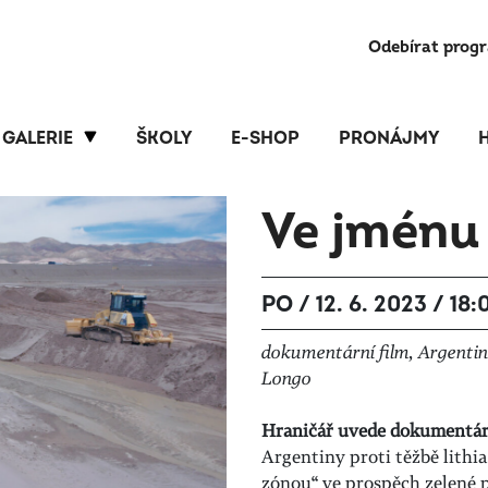
Odebírat prog
GALERIE
ŠKOLY
E-SHOP
PRONÁJMY
Ve jménu 
PO / 12. 6. 2023 / 18:
dokumentární film, Argentina
Longo
Hraničář uvede dokumentár
Argentiny proti těžbě lithia 
zónou
“
ve prospěch zelené p