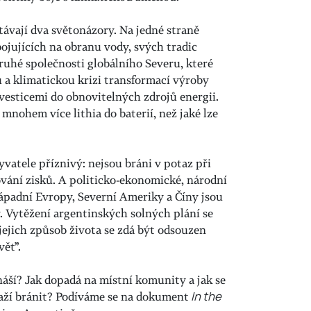
távají dva světonázory. Na jedné straně
ojujících na obranu vody, svých tradic
ruhé společnosti globálního Severu, které
u a klimatickou krizi transformací výroby
nvesticemi do obnovitelných zdrojů energii.
nohem více lithia do baterií, než jaké lze
vatele příznivý: nejsou bráni v potaz při
ování zisků. A politicko-ekonomické, národní
ápadní Evropy, Severní Ameriky a Číny jsou
. Vytěžení argentinských solných plání se
jejich způsob života se zdá být odsouzen
vět”.
náší? Jak dopadá na místní komunity a jak se
naží bránit? Podíváme se na dokument
In the