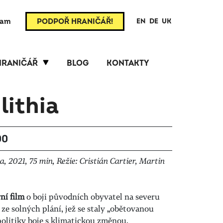
ram
PODPOŘ HRANIČÁŘ!
EN
DE
UK
HRANIČÁŘ
BLOG
KONTAKTY
lithia
00
, 2021, 75 min, Režie: Cristián Cartier, Martin
ní film
o boji původních obyvatel na severu
ze solných plání, jež se staly
„
obětovanou
olitiky boje s klimatickou změnou.