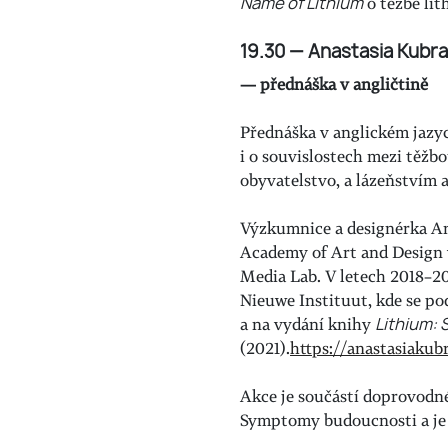
Name of Lithium
o těžbě lit
19.30 — Anastasia Kubr
— přednáška v angličtině
Přednáška v anglickém jazyce 
i o souvislostech mezi těžbo
obyvatelstvo, a lázeňstvím a
Výzkumnice a designérka A
Academy of Art and Design v 
Media Lab. V letech 2018–2
Nieuwe Instituut, kde se po
a na vydání knihy
Lithium: 
(2021).
https://anastasiakub
Akce je součástí doprovodn
Symptomy budoucnosti a je 