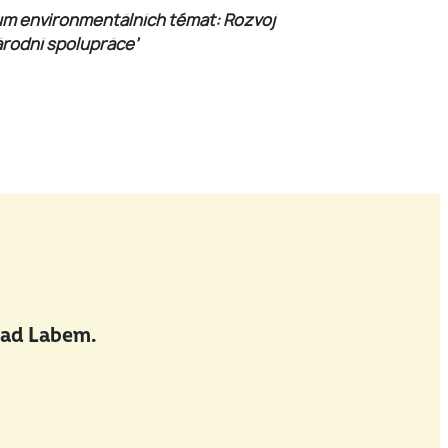
um environmentálních témat: Rozvoj
árodní spolupráce’
nad Labem.