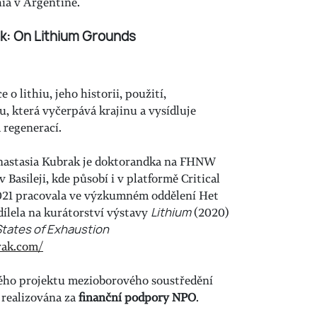
hia v Argentině.
ak: On Lithium Grounds
o lithiu, jeho historii, použití,
u, která vyčerpává krajinu a vysídluje
 regenerací.
nastasia Kubrak je doktorandka na FHNW
Basileji, kde působí i v platformě Critical
021 pracovala ve výzkumném oddělení Het
dílela na kurátorství výstavy
Lithium
(2020)
States of Exhaustion
rak.com/
ého projektu mezioborového soustředění
realizována za
finanční podpory NPO
.