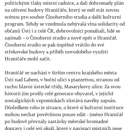
politickými tlaky místní radnice, a dali dohromady plán
na oživení budovy Hraničáře, který se měl stát novou
scénou pro soubor Činoherního studia a další kulturní
program. Tehdy se vzedmula nebývalá vlna solidarity od
občanů Ústí i z celé ČR, dobrovolníci pomáhali, lidé se
zajímali – o Činoherní studio a nově opět o Hraničář.
Činoherní studio se pak úspěšně vrátilo do své
střekovské budovy a příběh novodobého využití
Hraničáře mohl začít.
Hraničář se nachází v širším centru krajského města
Ústí nad Labem, v boční ulici s piazzettou, stranou od
ruchu hlavní ústecké třídy, Masarykovy ulice. Za svou
historii jím prošly celé generace obyvatel, v jejichž
nostalgických vzpomínkách zůstává navěky zapsán.
Důsledkem toho je situace, o které si kulturní instituce
mohou nechat povětšinou pouze zdát - jméno Hraničář
po budově převzaly zastávky městské hromadné
dopravy i celé její okolí, které v navigaci místních nese