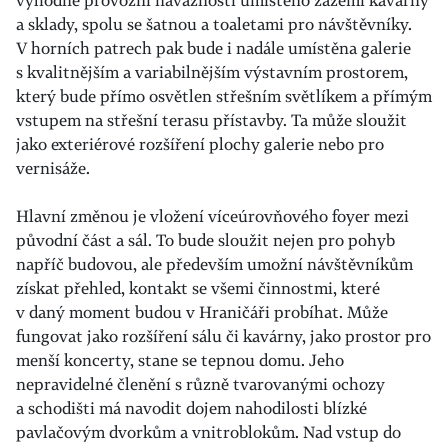
výhodné provozní návaznosti umístěno zázemí kavárny
a sklady, spolu se šatnou a toaletami pro návštěvníky.
V horních patrech pak bude i nadále umístěna galerie
s kvalitnějším a variabilnějším výstavním prostorem,
který bude přímo osvětlen střešním světlíkem a přímým
vstupem na střešní terasu přístavby. Ta může sloužit
jako exteriérové rozšíření plochy galerie nebo pro
vernisáže.
Hlavní změnou je vložení víceúrovňového foyer mezi
původní část a sál. To bude sloužit nejen pro pohyb
napříč budovou, ale především umožní návštěvníkům
získat přehled, kontakt se všemi činnostmi, které
v daný moment budou v Hraničáři probíhat. Může
fungovat jako rozšíření sálu či kavárny, jako prostor pro
menší koncerty, stane se tepnou domu. Jeho
nepravidelné členění s různě tvarovanými ochozy
a schodišti má navodit dojem nahodilosti blízké
pavlačovým dvorkům a vnitroblokům. Nad vstup do