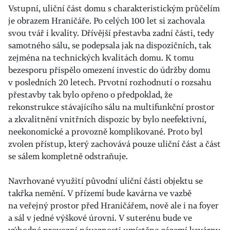
Vstupní, uliční část domu s charakteristickým průčelím
je obrazem Hraničáře. Po celých 100 let si zachovala
svou tvář i kvality. Dřívější přestavba zadní části, tedy
samotného sálu, se podepsala jak na dispozičních, tak
zejména na technických kvalitách domu. K tomu
bezesporu přispělo omezení investic do údržby domu
v posledních 20 letech. Prvotní rozhodnutí o rozsahu
přestavby tak bylo opřeno o předpoklad, že
rekonstrukce stávajícího sálu na multifunkční prostor
a zkvalitnění vnitřních dispozic by bylo neefektivní,
neekonomické a provozně komplikované. Proto byl
zvolen přístup, který zachovává pouze uliční část a část
se sálem kompletně odstraňuje.
Navrhované využití původní uliční části objektu se
takřka nemění. V přízemí bude kavárna ve vazbě
na veřejný prostor před Hraničářem, nově ale i na foyer
a sál v jedné výškové úrovni. V suterénu bude ve