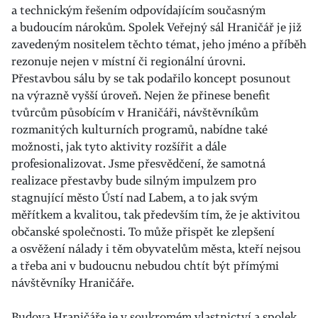
a technickým řešením odpovídajícím současným
a budoucím nárokům. Spolek Veřejný sál Hraničář je již
zavedeným nositelem těchto témat, jeho jméno a příběh
rezonuje nejen v místní či regionální úrovni.
Přestavbou sálu by se tak podařilo koncept posunout
na výrazně vyšší úroveň. Nejen že přinese benefit
tvůrcům působícím v Hraničáři, návštěvníkům
rozmanitých kulturních programů, nabídne také
možnosti, jak tyto aktivity rozšířit a dále
profesionalizovat. Jsme přesvědčení, že samotná
realizace přestavby bude silným impulzem pro
stagnující město Ústí nad Labem, a to jak svým
měřítkem a kvalitou, tak především tím, že je aktivitou
občanské společnosti. To může přispět ke zlepšení
a osvěžení nálady i těm obyvatelům města, kteří nejsou
a třeba ani v budoucnu nebudou chtít být přímými
návštěvníky Hraničáře.
Budova Hraničáře je v soukromém vlastnictví a spolek