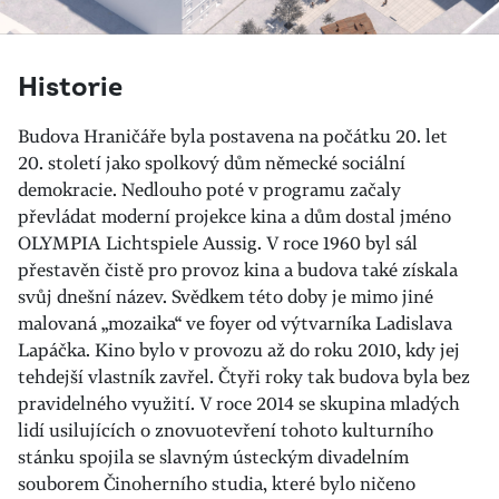
Historie
Budova Hraničáře byla postavena na počátku 20. let
20. století jako spolkový dům německé sociální
demokracie. Nedlouho poté v programu začaly
převládat moderní projekce kina a dům dostal jméno
OLYMPIA Lichtspiele Aussig. V roce 1960 byl sál
přestavěn čistě pro provoz kina a budova také získala
svůj dnešní název. Svědkem této doby je mimo jiné
malovaná „mozaika“ ve foyer od výtvarníka Ladislava
Lapáčka. Kino bylo v provozu až do roku 2010, kdy jej
tehdejší vlastník zavřel. Čtyři roky tak budova byla bez
pravidelného využití. V roce 2014 se skupina mladých
lidí usilujících o znovuotevření tohoto kulturního
stánku spojila se slavným ústeckým divadelním
souborem Činoherního studia, které bylo ničeno