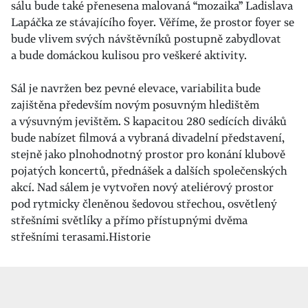
sálu bude také přenesena malovaná “mozaika” Ladislava
Lapáčka ze stávajícího foyer. Věříme, že prostor foyer se
bude vlivem svých návštěvníků postupně zabydlovat
a bude domáckou kulisou pro veškeré aktivity.
Sál je navržen bez pevné elevace, variabilita bude
zajištěna především novým posuvným hledištěm
a výsuvným jevištěm. S kapacitou 280 sedících diváků
bude nabízet filmová a vybraná divadelní představení,
stejně jako plnohodnotný prostor pro konání klubově
pojatých koncertů, přednášek a dalších společenských
akcí. Nad sálem je vytvořen nový ateliérový prostor
pod rytmicky členěnou šedovou střechou, osvětlený
střešními světlíky a přímo přístupnými dvěma
střešními terasami.Historie