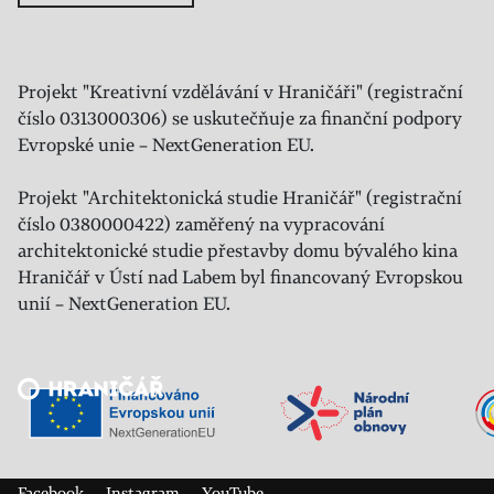
Projekt "Kreativní vzdělávání v Hraničáři" (registrační
číslo 0313000306) se uskutečňuje za finanční podpory
Evropské unie – NextGeneration EU.
Projekt "Architektonická studie Hraničář" (registrační
číslo 0380000422) zaměřený na vypracování
architektonické studie přestavby domu bývalého kina
Hraničář v Ústí nad Labem byl financovaný Evropskou
unií – NextGeneration EU.
Veřejný sál Hraničář, spolek
Prokopa Diviše 1812/7
400 01 Ústí nad Labem
Facebook
Instagram
YouTube